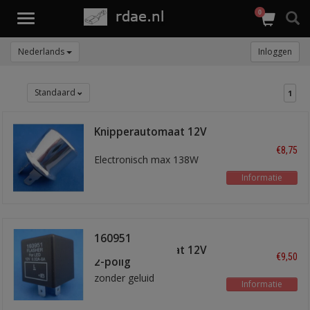
0
Toggle
navigation
Nederlands
Inloggen
Standaard
1
Knipperautomaat 12V
2-polig rond
€8,75
Electronisch max 138W
Informatie
160951
knipperautomaat 12V
€9,50
2-polig
zonder geluid
Informatie