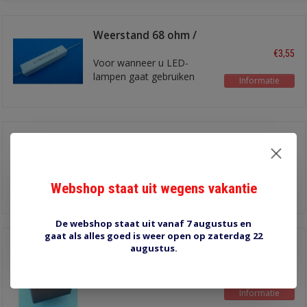
Weerstand 68 ohm /
11W
€3,55
Voor wanneer u LED-
lampen gaat gebruiken
Informatie
Weerstand 68 ohm /
10W heatsink
€4,00
Voor wanneer u LED-
lampen gaat gebruiken
Webshop staat uit wegens vakantie
Informatie
De webshop staat uit vanaf 7 augustus en
gaat als alles goed is weer open op zaterdag 22
7003 knipperautomaat
augustus.
€19,30
aanhangersignalering
Informatie