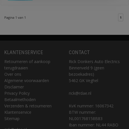
Pagina 1 van 1
1
KLANTENSERVICE
CONTACT
Retourneren of aankoop
Rick Donkers Auto Electrics
terugdraaien
Binnenveld 9 (geen
Over ons
bezoekadres)
Algemene voorwaarden
5462 GK Veghel
Disclaimer
Privacy Policy
rick@rdae.nl
Betaalmethoden
Verzenden & retourneren
KvK nummer: 16067342
Klantenservice
BTW nummer:
Sitemap
NL001768158B83
Iban nummer: NL44 RABO