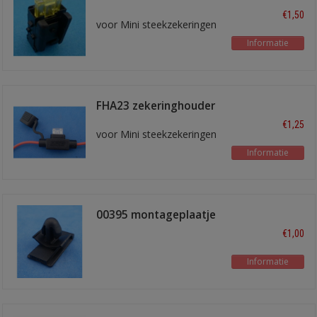
zekeringhouder
€1,50
voor Mini steekzekeringen
Informatie
FHA23 zekeringhouder
1,0 mm2 draad
€1,25
voor Mini steekzekeringen
Informatie
00395 montageplaatje
€1,00
Informatie