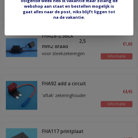
voor steekzekeringen
Volgende week heb ik vakantie maar zolang de
webshop aan staat en bestellen mogelijk is
Informatie
gaat alles naar de post, niks blijft liggen tot
na de vakantie.
FHA28-2.5BLK
zekeringhouder 2,5
€1,60
mm2 draad
voor steekzekeringen
Informatie
FHA92 add a circuit
€4,95
'aftak' zekeringhouder
Informatie
FHA117 printplaat
zekeringhouder