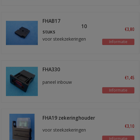
FHAB17
montageplaatje 10
€3,80
stuks
voor steekzekeringen
Informatie
FHA330
zekeringhouder
€1,45
paneel inbouw
Informatie
FHA19 zekeringhouder
€3,10
voor steekzekeringen
Informatie