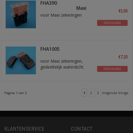
FHA390
zekeringhouder Maxi
€5,00
voor Maxi zekeringen
Informatie
FHA1005
zekeringhouder
€7,20
voor Maxi zekeringen,
gedeeltelijk waterdicht.
Informatie
Pagina 1 van 3
1
2
3
Volgende Vorige
KLANTENSERVICE
CONTACT