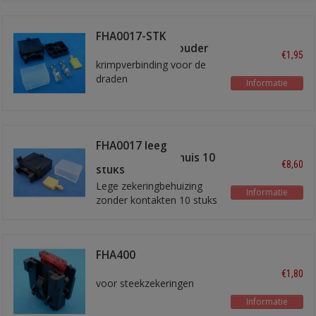
FHA0017-STK
steekzekeringhouder
€1,95
krimpverbinding voor de
draden
Informatie
FHA0017 leeg
zekeringhouderhuis 10
€8,60
stuks
Lege zekeringbehuizing
Informatie
zonder kontakten 10 stuks
FHA400
zekeringhouder
€1,80
voor steekzekeringen
Informatie