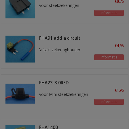
€0,75
voor steekzekeringen
Informatie
FHA91 add a circuit
mini
€4,95
'aftak' zekeringhouder
Informatie
FHA23-3.0RED
zekeringhouder
€1,95
voor Mini steekzekeringen
Informatie
FHA1400