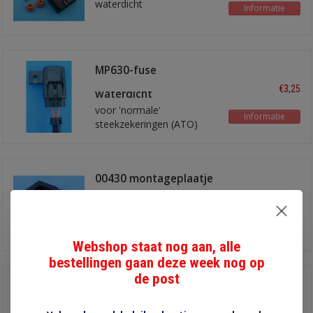
waterdicht
Informatie
MP630-fuse
zekeringhouder
€3,25
waterdicht
voor 'normale'
Informatie
steekzekeringen (ATO)
00430 montageplaatje
€1,20
voor relaisvoet of
zekeringhouder
Informatie
Webshop staat nog aan, alle
bestellingen gaan deze week nog op
de post
FHA14W
zekeringhouder
€1,00