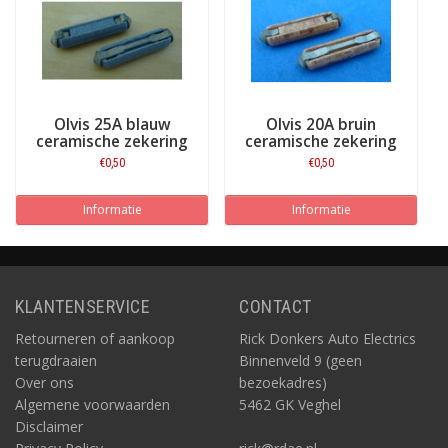
Olvis 25A blauw
Olvis 20A bruin
ceramische zekering
ceramische zekering
€0,50
€0,50
Informatie
Informatie
KLANTENSERVICE
CONTACT
Retourneren of aankoop
Rick Donkers Auto Electrics
terugdraaien
Binnenveld 9 (geen
Over ons
bezoekadres)
Algemene voorwaarden
5462 GK Veghel
Disclaimer