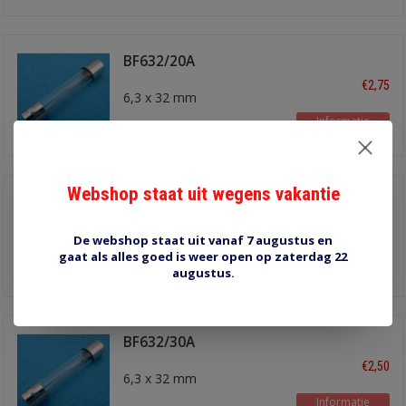
BF632/20A
glaszekering
€2,75
6,3 x 32 mm
Informatie
Webshop staat uit wegens vakantie
BF632/25A
glaszekering
€3,95
6,3 x 32 mm
De webshop staat uit vanaf 7 augustus en
gaat als alles goed is weer open op zaterdag 22
Informatie
augustus.
BF632/30A
glaszekering
€2,50
6,3 x 32 mm
Informatie