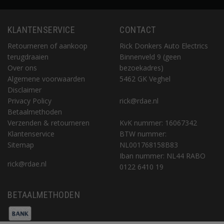
KLANTENSERVICE
CONTACT
Retourneren of aankoop
Rick Donkers Auto Electrics
terugdraaien
Binnenveld 9 (geen
Over ons
bezoekadres)
Algemene voorwaarden
5462 GK Veghel
Disclaimer
Privacy Policy
rick@rdae.nl
Betaalmethoden
Verzenden & retourneren
KvK nummer: 16067342
Klantenservice
BTW nummer:
Sitemap
NL001768158B83
Iban nummer: NL44 RABO
rick@rdae.nl
0122 6410 19
BETAALMETHODEN