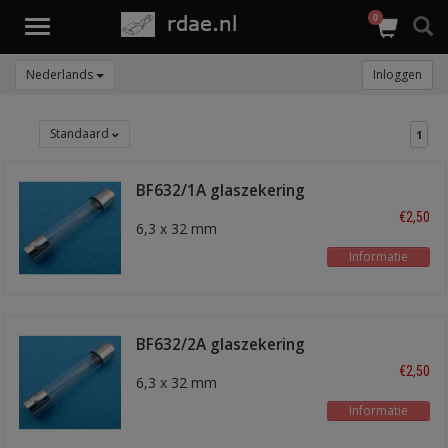
0
Toggle
navigation
Nederlands
Inloggen
Standaard
1
BF632/1A glaszekering
€2,50
6,3 x 32 mm
Informatie
BF632/2A glaszekering
€2,50
6,3 x 32 mm
Informatie