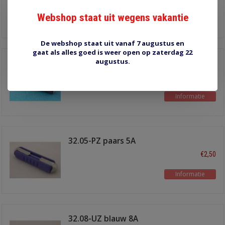
Webshop staat uit wegens vakantie
Informatie
De webshop staat uit vanaf 7 augustus en
gaat als alles goed is weer open op zaterdag 22
augustus.
56.25-N bruin 25A
€2,50
Informatie
32.05-PZ paars 5A
€2,50
Informatie
32.08-UZ blauw 8A