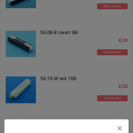
Informatie
56.08-B zwart 8A
€2,50
Informatie
56.10-W wit 10A
€2,50
Informatie
56.16-G groen 16A
€2,50