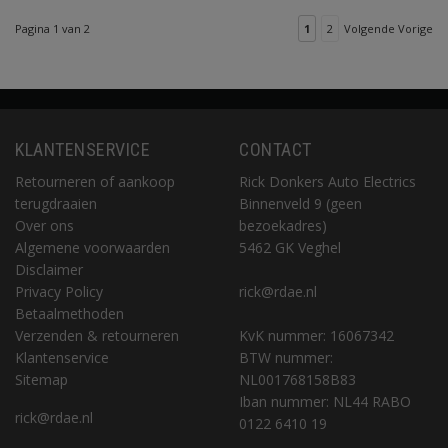
Pagina 1 van 2
1
2
Volgende Vorige
KLANTENSERVICE
CONTACT
Retourneren of aankoop
Rick Donkers Auto Electrics
terugdraaien
Binnenveld 9 (geen
Over ons
bezoekadres)
Algemene voorwaarden
5462 GK Veghel
Disclaimer
Privacy Policy
rick@rdae.nl
Betaalmethoden
Verzenden & retourneren
KvK nummer: 16067342
Klantenservice
BTW nummer:
Sitemap
NL001768158B83
Iban nummer: NL44 RABO
rick@rdae.nl
0122 6410 19