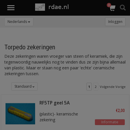
0
Toggle
navigation
Nederlands
Inloggen
Torpedo zekeringen
Deze zekeringen waren vroeger van steen of keramiek, die zijn
tegenwoordig nauwelijks nog te vinden dus ze zijn bijna allemaal
van plastic. Maar er staan nog een paar 'echte' ceramische
zekeringen tussen.
Standaard
1
2
Volgende Vorige
RF5TP geel 5A
€2,00
(plastic)- keramische
zekering
Informatie