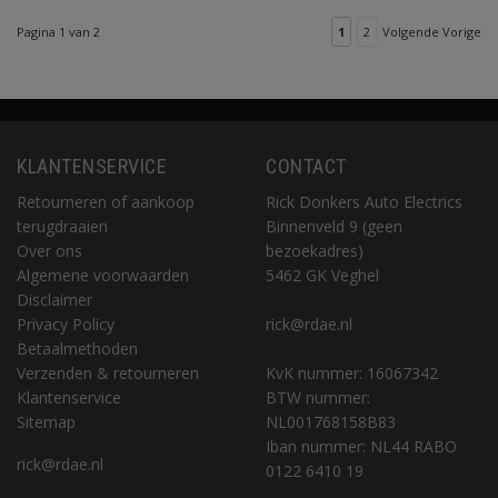
Pagina 1 van 2
1
2
Volgende Vorige
KLANTENSERVICE
CONTACT
Retourneren of aankoop
Rick Donkers Auto Electrics
terugdraaien
Binnenveld 9 (geen
Over ons
bezoekadres)
Algemene voorwaarden
5462 GK Veghel
Disclaimer
Privacy Policy
rick@rdae.nl
Betaalmethoden
Verzenden & retourneren
KvK nummer: 16067342
Klantenservice
BTW nummer:
Sitemap
NL001768158B83
Iban nummer: NL44 RABO
rick@rdae.nl
0122 6410 19