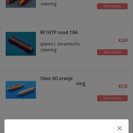
zekering
Informatie
RF16TP rood 16A
€2,00
(plastic)- keramische
zekering
Informatie
Olvis 60 oranje
ceramische zekering
€0,50
Informatie
Olvis 60 oranje
€0,75