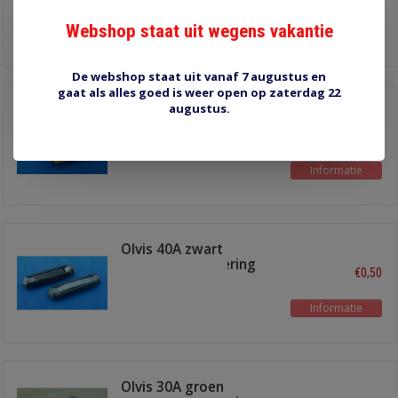
keramische zekering 7 x 17
mm
Webshop staat uit wegens vakantie
Informatie
De webshop staat uit vanaf 7 augustus en
gaat als alles goed is weer open op zaterdag 22
augustus.
Olvis 5 geel ceramische
zekering
€0,50
Informatie
Olvis 40A zwart
ceramische zekering
€0,50
Informatie
Olvis 30A groen