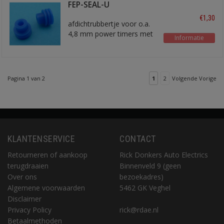
FEP-SEAL-U
€1,30
afdichtrubbertje voor o.a.
4,8 mm power timers met
Informatie
ongeveer 4 mm2 draad
Pagina 1 van 2
1
2
Volgende Vorige
KLANTENSERVICE
CONTACT
Retourneren of aankoop
Rick Donkers Auto Electrics
terugdraaien
Binnenveld 9 (geen
Over ons
bezoekadres)
Algemene voorwaarden
5462 GK Veghel
Disclaimer
Privacy Policy
rick@rdae.nl
Betaalmethoden