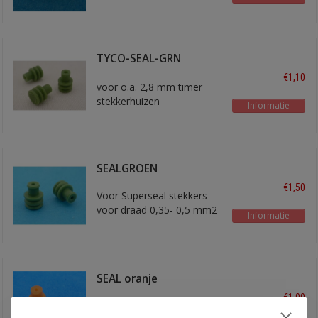
voor 1,5 - 2,5 mm2 draad
TYCO-SEAL-GRN
blindstop
€1,10
voor o.a. 2,8 mm timer
stekkerhuizen
Informatie
SEALGROEN
€1,50
Voor Superseal stekkers
voor draad 0,35- 0,5 mm2
Informatie
SEAL oranje
€1,00
diameter 5,55 mm