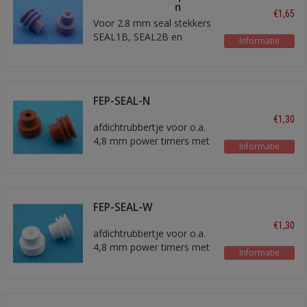
ongeveer 7,4 mm
€1,65
Voor 2.8 mm seal stekkers
SEAL1B, SEAL2B en
Informatie
SEAL3B
FEP-SEAL-N
€1,30
afdichtrubbertje voor o.a.
4,8 mm power timers met
Informatie
ongeveer 2,5 mm2 draad
FEP-SEAL-W
€1,30
afdichtrubbertje voor o.a.
4,8 mm power timers met
Informatie
ongeveer 1,5 mm2 draad