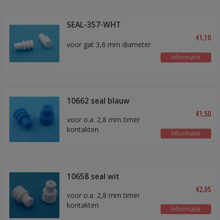
SEAL-357-WHT
blindstop
€1,10
voor gat 3,6 mm diameter
Informatie
10662 seal blauw
€1,50
voor o.a. 2,8 mm timer
kontakten
Informatie
voor 0,35 - 0,75 mm2
draad
10658 seal wit
€2,05
voor o.a. 2,8 mm timer
kontakten
Informatie
voor draad 1,0 mm2