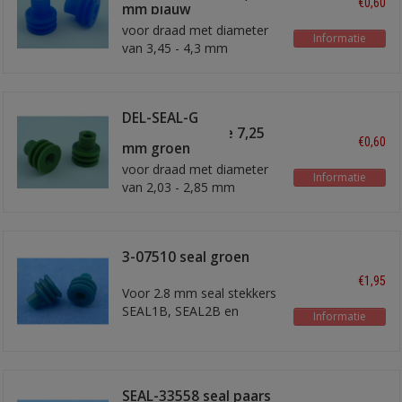
€0,60
mm blauw
voor draad met diameter
Informatie
van 3,45 - 4,3 mm
DEL-SEAL-G
afdichtrubbertje 7,25
€0,60
mm groen
voor draad met diameter
Informatie
van 2,03 - 2,85 mm
3-07510 seal groen
7,85 mm
€1,95
Voor 2.8 mm seal stekkers
SEAL1B, SEAL2B en
Informatie
SEAL3B
SEAL-33558 seal paars