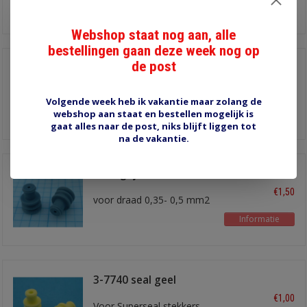
Informatie
Webshop staat nog aan, alle
bestellingen gaan deze week nog op
de post
SEAL blind bruin
€0,80
5,6 mm diameter
Volgende week heb ik vakantie maar zolang de
webshop aan staat en bestellen mogelijk is
Informatie
gaat alles naar de post, niks blijft liggen tot
na de vakantie.
SEAL grijs
€1,50
voor draad 0,35- 0,5 mm2
Informatie
3-7740 seal geel
€1,00
Voor Superseal stekkers