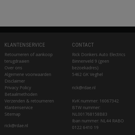
KLANTENSERVICE
CONTACT
Retourneren of aankoop
Rick Donkers Auto Electrics
terugdraaien
Binnenveld 9 (geen
Over ons
bezoekadres)
Algemene voorwaarden
5462 GK Veghel
Disclaimer
Privacy Policy
rick@rdae.nl
Betaalmethoden
Verzenden & retourneren
KvK nummer: 16067342
Klantenservice
BTW nummer:
Sitemap
NL001768158B83
Iban nummer: NL44 RABO
rick@rdae.nl
0122 6410 19