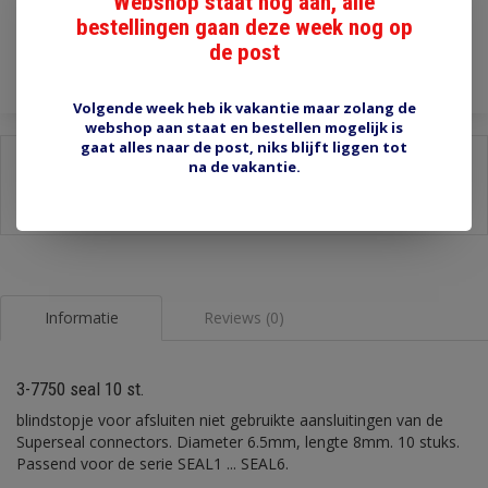
Webshop staat nog aan, alle
bestellingen gaan deze week nog op
Toevoegen aan winkelwagen
de post
Volgende week heb ik vakantie maar zolang de
webshop aan staat en bestellen mogelijk is
gaat alles naar de post, niks blijft liggen tot
Delen:
na de vakantie.
-
Stel een vraag over dit product
-
Afdrukken
Informatie
Reviews (0)
3-7750 seal 10 st.
blindstopje voor afsluiten niet gebruikte aansluitingen van de
Superseal connectors. Diameter 6.5mm, lengte 8mm. 10 stuks.
Passend voor de serie SEAL1 ... SEAL6.