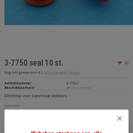
3-7750 seal 10 st.
Nog niet gewaardeerd
|
Schrijf je eigen review
Artikelnummer:
3-7750Z
Beschikbaarheid:
Op voorraad
blindstop voor Superseal stekkers
Lees meer
€3,40
Incl. btw