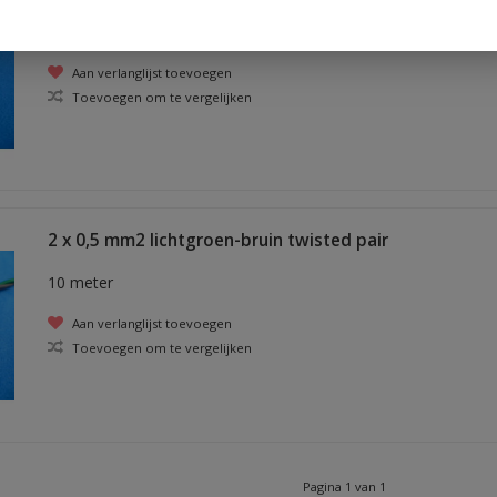
10 meter
Aan verlanglijst toevoegen
Toevoegen om te vergelijken
2 x 0,5 mm2 lichtgroen-bruin twisted pair
10 meter
Aan verlanglijst toevoegen
Toevoegen om te vergelijken
Pagina 1 van 1