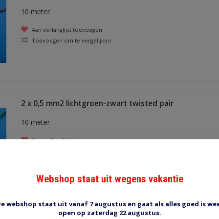
10 meter
Aan verlanglijst toevoegen
Toevoegen om te vergelijken
2 x 0,5 mm2 lichtgroen-zwart twisted pair
10 meter
Aan verlanglijst toevoegen
Toevoegen om te vergelijken
Webshop staat uit wegens vakantie
e webshop staat uit vanaf 7 augustus en gaat als alles goed is we
open op zaterdag 22 augustus.
2 x 0,5 mm2 grijs-zwart twisted pair