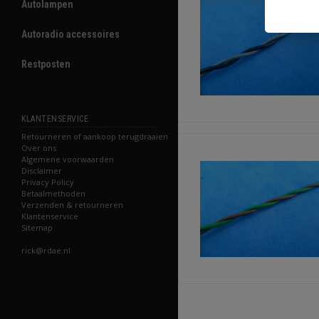
Autolampen
Autoradio accessoires
Restposten
KLANTENSERVICE
Retourneren of aankoop terugdraaien
Over ons
Algemene voorwaarden
Disclaimer
Privacy Policy
Betaalmethoden
Verzenden & retourneren
Klantenservice
Sitemap
rick@rdae.nl