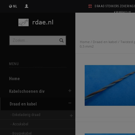
NL
DRAAD STEKKERS ZEKERIN
KRIMPKOUS
Home
/
Draad en kabel
/
Twisted p
0,5 mm2
MENU
Home
Kabelschoenen div
Draad en kabel
- Enkeladerig draad 
- Accukabel 
- Bougiekabel 