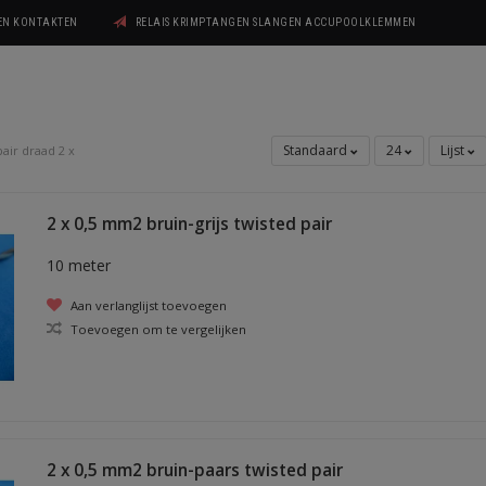
GEN KONTAKTEN
RELAIS KRIMPTANGEN SLANGEN ACCUPOOLKLEMMEN
Standaard
24
Lijst
air draad 2 x
2 x 0,5 mm2 bruin-grijs twisted pair
10 meter
Aan verlanglijst toevoegen
Toevoegen om te vergelijken
2 x 0,5 mm2 bruin-paars twisted pair