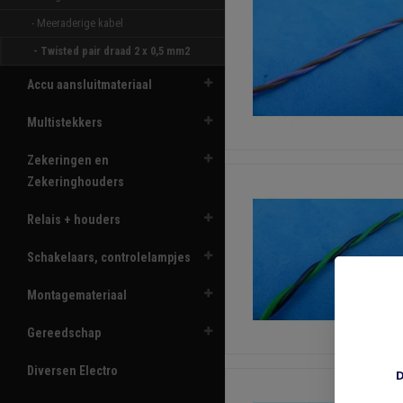
- Meeraderige kabel 
- Twisted pair draad 2 x 0,5 mm2 
Accu aansluitmateriaal
Multistekkers
Zekeringen en
Zekeringhouders
Relais + houders
Schakelaars, controlelampjes
Montagemateriaal
Gereedschap
Diversen Electro
D