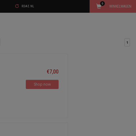
0
WINKELWAGEN
RDAE.NL
1
€7,00
Shop now