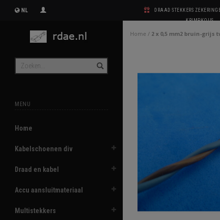
NL
DRAAD STEKKERS ZEKERIN
KRIMPKOUS
Home
/
2 x 0,5 mm2 bruin-grijs 
MENU
Home
Kabelschoenen div
Draad en kabel
Accu aansluitmateriaal
Multistekkers