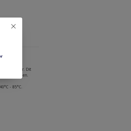
er
s' per meter. Dit
ische signalen.
40°C - 85°C.