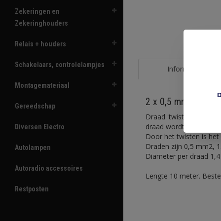
Zekeringen en
Zekeringhouders
Relais + houders
Schakelaars, controlelampjes
Informatie
Montagemateriaal
D
2 x 0,5 mm2 bruin-gr
Gereedschap
Draad 'twisted pair', tw
draad wordt gebruikt vo
Diversen Electro
Door het twisten is het
Draden zijn 0,5 mm2, 1
Autolampen
Diameter per draad 1,4
Autoradio accessoires
Lengte 10 meter. Bestel
Restposten