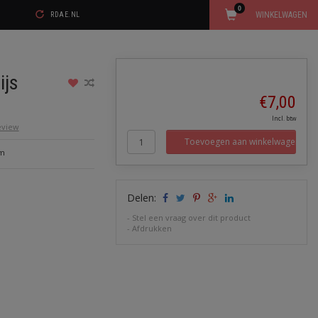
0
WINKELWAGEN
RDAE.NL
ijs
€7,00
Incl. btw
review
Toevoegen aan winkelwagen
0m
Delen:
-
Stel een vraag over dit product
-
Afdrukken