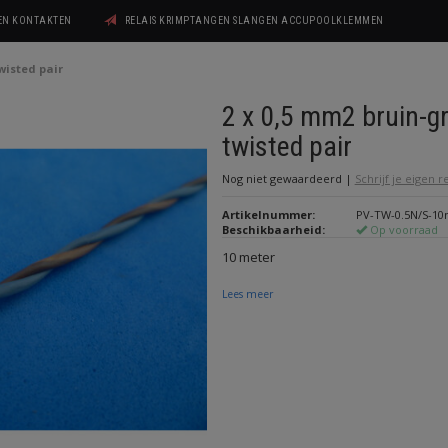
GEN KONTAKTEN
RELAIS KRIMPTANGEN SLANGEN ACCUPOOLKLEMMEN
twisted pair
2 x 0,5 mm2 bruin-gr
twisted pair
Nog niet gewaardeerd
|
Schrijf je eigen 
Artikelnummer:
PV-TW-0.5N/S-1
Beschikbaarheid:
Op voorraad
10 meter
Lees meer