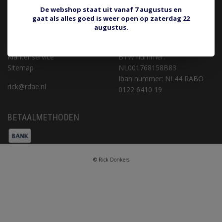
Algemene voorwaarden
5462 GK Veghel
De webshop staat uit vanaf 7 augustus en
Disclaimer
gaat als alles goed is weer open op zaterdag 22
Privacy Policy
rick@rdae.nl
augustus.
Betaalmethoden
Verzenden & retourneren
KvK nummer: 16067342
Klantenservice
BTW nummer:
Sitemap
NL001768158B83
Iban nummer: NL44 RABO
rick@rdae.nl
0122 6410 19
BETAALMETHODEN
© Rick Donkers