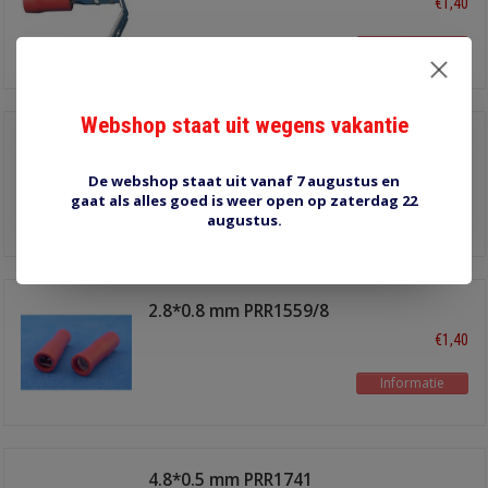
€1,40
Informatie
Webshop staat uit wegens vakantie
2.8*0.5 mm PRR1559
€1,25
De webshop staat uit vanaf 7 augustus en
gaat als alles goed is weer open op zaterdag 22
Informatie
augustus.
2.8*0.8 mm PRR1559/8
€1,40
Informatie
4.8*0.5 mm PRR1741