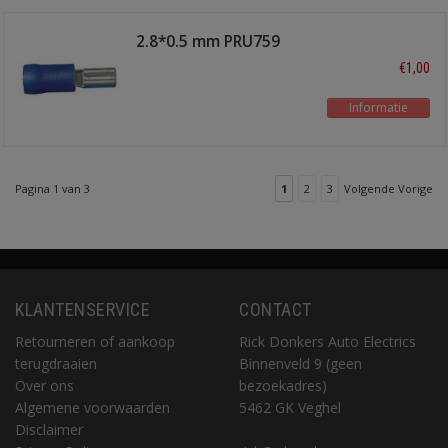
2.8*0.5 mm PRU759
€1,00
Informatie
Pagina 1 van 3
1
2
3
Volgende Vorige
KLANTENSERVICE
CONTACT
Retourneren of aankoop
Rick Donkers Auto Electrics
terugdraaien
Binnenveld 9 (geen
Over ons
bezoekadres)
Algemene voorwaarden
5462 GK Veghel
Disclaimer