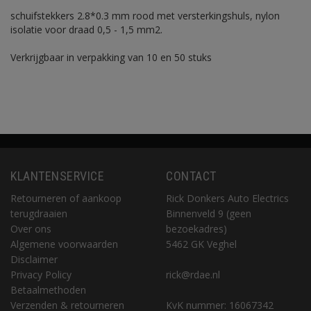
schuifstekkers 2.8*0.3 mm rood met versterkingshuls, nylon
isolatie voor draad 0,5 - 1,5 mm2.
Verkrijgbaar in verpakking van 10 en 50 stuks
KLANTENSERVICE
CONTACT
Retourneren of aankoop
Rick Donkers Auto Electrics
terugdraaien
Binnenveld 9 (geen
Over ons
bezoekadres)
Algemene voorwaarden
5462 GK Veghel
Disclaimer
Privacy Policy
rick@rdae.nl
Betaalmethoden
Verzenden & retourneren
KvK nummer: 16067342