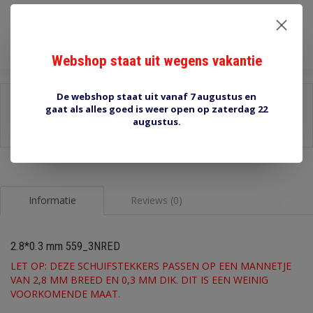
Toevoegen aan winkelwagen
Webshop staat uit wegens vakantie
De webshop staat uit vanaf 7 augustus en
Delen:
gaat als alles goed is weer open op zaterdag 22
augustus.
-
Stel een vraag over dit product
-
Afdrukken
Informatie
Reviews (0)
2.8*0.3 mm 559_3NRED
LET OP: DEZE SCHUIFSTEKKERS PASSEN OP EEN MANNETJE
VAN 2,8 MM BREED EN 0,3 MM DIK. DIT IS EEN WEINIG
VOORKOMENDE MAAT.