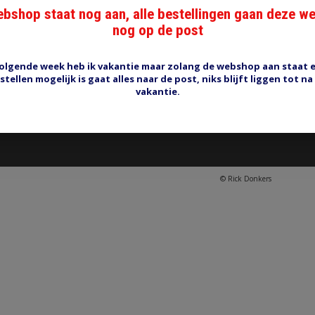
bshop staat nog aan, alle bestellingen gaan deze w
CONTACT
nog op de post
 bedradingsmaterialen. Voor
Rick Donkers Auto Electrics
Binnenveld 9 (geen bezoekadres)
5462 GK Veghel
olgende week heb ik vakantie maar zolang de webshop aan staat 
stellen mogelijk is gaat alles naar de post, niks blijft liggen tot na
rick@rdae.nl
vakantie.
KvK nummer: 16067342
BTW nummer: NL001768158B83
Iban nummer: NL44 RABO 0122 6410 19
© Rick Donkers