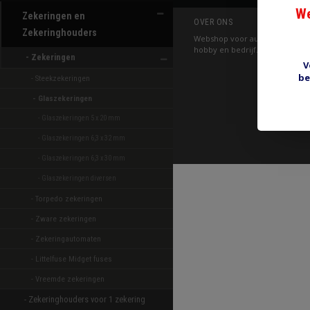
We
Zekeringen en
OVER ONS
Zekeringhouders
Webshop voor auto elektrische
hobby en bedrijf.
- Zekeringen 
V
be
- Steekzekeringen 
- Glaszekeringen 
- Glaszekeringen 5 x 20 mm 
- Glaszekeringen 6,3 x 32 mm 
- Glaszekeringen 6,3 x 30 mm 
- Glaszekeringen diversen 
- Torpedo zekeringen 
- Zware zekeringen 
- Zekeringautomaten 
- Littelfuse Midget fuses 
- Vreemde zekeringen 
- Zekeringhouders voor 1 zekering 