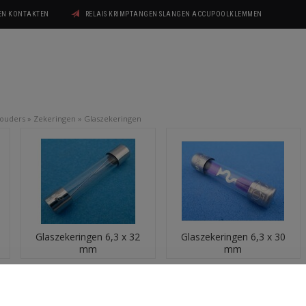
GEN KONTAKTEN
RELAIS KRIMPTANGEN SLANGEN ACCUPOOLKLEMMEN
houders
»
Zekeringen
»
Glaszekeringen
Glaszekeringen 6,3 x 32
Glaszekeringen 6,3 x 30
mm
mm