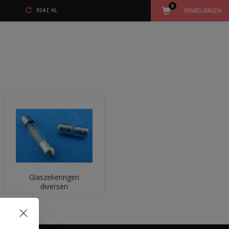
0
WINKELWAGEN
RDAE.NL
Glaszekeringen
diversen