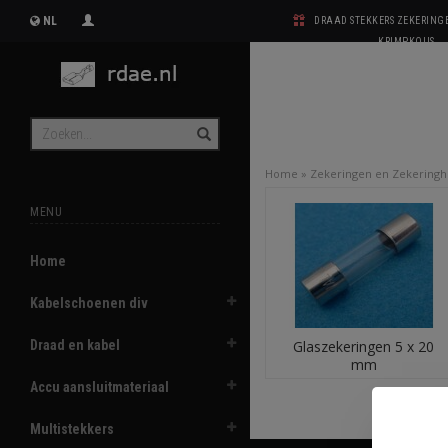
NL
DRAAD STEKKERS ZEKERIN
KRIMPKOUS
Home
»
Zekeringen en Zekering
MENU
Home
Kabelschoenen div
Draad en kabel
Glaszekeringen 5 x 20
mm
Accu aansluitmateriaal
Multistekkers