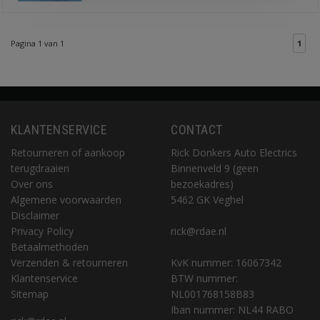
Pagina 1 van 1
1
KLANTENSERVICE
CONTACT
Retourneren of aankoop
Rick Donkers Auto Electrics
terugdraaien
Binnenveld 9 (geen
Over ons
bezoekadres)
Algemene voorwaarden
5462 GK Veghel
Disclaimer
Privacy Policy
rick@rdae.nl
Betaalmethoden
Verzenden & retourneren
KvK nummer: 16067342
Klantenservice
BTW nummer:
Sitemap
NL001768158B83
Iban nummer: NL44 RABO