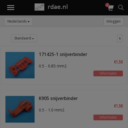
0
Toggle
navigation
Nederlands
Inloggen
Standaard
1
171425-1 snijverbinder
rood
€1,50
0.5 - 0.85 mm2
Informatie
K905 snijverbinder
rood
€1,50
0.5 - 1.0 mm2
Informatie