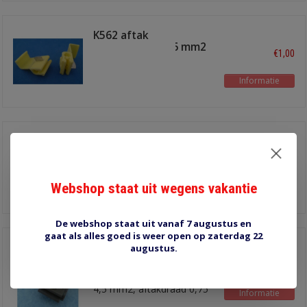
K562 aftak
snijverbinder 4-6 mm2
€1,00
Informatie
K953 stekker
snijverbinder geel
€1,80
2.0 - 3.0 mm2
Webshop staat uit wegens vakantie
Informatie
De webshop staat uit vanaf 7 augustus en
gaat als alles goed is weer open op zaterdag 22
C567 aftak
augustus.
snijverbinder bruin
€1,00
Doorlopende draad 3,0 -
4,5 mm2, aftakdraad 0,75
Informatie
- 2,0 mm2