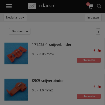
0
Toggle
navigation
Nederlands
Inloggen
Standaard
1
171425-1 snijverbinder
rood
€1,50
0.5 - 0.85 mm2
Informatie
K905 snijverbinder
rood
€1,50
0.5 - 1.0 mm2
Informatie