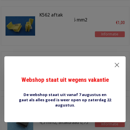
K562 aftak
snijverbinder 4-6 mm2
€1,00
Informatie
K953 stekker
snijverbinder geel
€1,80
2.0 - 3.0 mm2
Webshop staat uit wegens vakantie
Informatie
De webshop staat uit vanaf 7 augustus en
gaat als alles goed is weer open op zaterdag 22
C567 aftak
augustus.
snijverbinder bruin
€1,00
Doorlopende draad 3,0 -
4,5 mm2, aftakdraad 0,75
Informatie
- 2,0 mm2