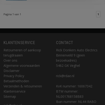
Pagina 1 van 1
1
KLANTENSERVICE
CONTACT
Retourneren of aankoop
Rick Donkers Auto Electrics
terugdraaien
Binnenveld 9 (geen
Over ons
bezoekadres)
Algemene voorwaarden
5462 GK Veghel
Disclaimer
Privacy Policy
rick@rdae.nl
Betaalmethoden
Verzenden & retourneren
KvK nummer: 16067342
Klantenservice
BTW nummer:
Sitemap
NL001768158B83
Iban nummer: NL44 RABO