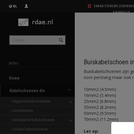
NL
DRAAD STEKKERS ZEKERIN
KRIMPKOUS
Buiskabelschoen i
MENU
Buiskabelschoenen zijn ge
voor perstang maar ook re
Home
10mm2 (4.5mm)
Kabelschoenen div
16mm2 (5.4mm)
25mm2 (6.8mm)
- Ongeisoleerde kontakten 
35mm2 (8.2mm)
- Isolatiehulsen 
50mm2 (9.5mm)
70mm2 (11.2mm)
- Geisoleerde kabelschoenen 
- Soldeer kabelschoenen 
Let op: