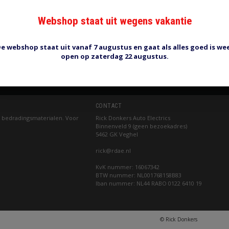
jn ongeveer maten. De kabelschoenen in deze rubriek beginn
rk heeft weer andere maten die soms behoorlijk kunnen afwi
Webshop staat uit wegens vakantie
ven maat voor massieve draad. Gewoon litzekabel met meerdere
enen kloppen niet maar geven een idee van het type kabelsch
e webshop staat uit vanaf 7 augustus en gaat als alles goed is we
open op zaterdag 22 augustus.
CONTACT
 bedradingsmaterialen. Voor
Rick Donkers Auto Electrics
Binnenveld 9 (geen bezoekadres)
5462 GK Veghel
rick@rdae.nl
KvK nummer: 16067342
BTW nummer: NL001768158B83
Iban nummer: NL44 RABO 0122 6410 19
© Rick Donkers