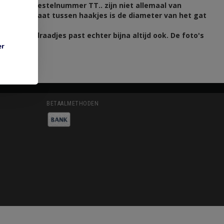
end met bestelnummer TT.. zijn niet allemaal van
jken. De maat tussen haakjes is de diameter van het gat
 dunne draadjes past echter bijna altijd ook. De foto's
oen.
er
BETAALMETHODEN