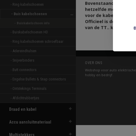
Bovenstaande maten zi
- Ring kabelschoenen 
hetzelfde merk. Elk me
- Buis kabelschoenen 
voor de kabel.
Officieel is de opgege
- Buiskabelschoen info
van de TT.. kabelscho
D
- Buiskabelschoenen HD 
- Ring kabelschoenen schroefbaar 
- Adereindhulsen 
- Snijverbinders 
OVER ONS
- Butt connectors 
Webshop voor auto elektrische
hobby en bedrijf.
- Engelse Bullets & Snap connectors 
- Ontstekings Terminals 
- Afdichtrubbertjes 
Draad en kabel
Accu aansluitmateriaal
Multistekkers