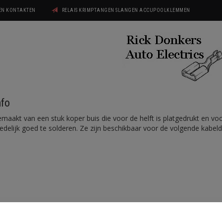
GEN KONTAKTEN
RELAIS KRIMPTANGEN SLANGEN ACCUPOOLKLEMMEN
nfo
maakt van een stuk koper buis die voor de helft is platgedrukt en voo
delijk goed te solderen. Ze zijn beschikbaar voor de volgende kabeld