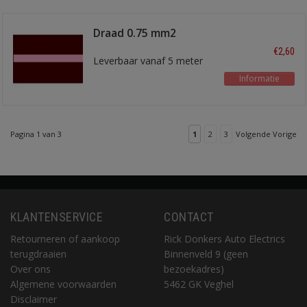
Draad 0.75 mm2
bruin/rose
€2,60
Leverbaar vanaf 5 meter
Informatie
Pagina 1 van 3
1
2
3
Volgende Vorige
KLANTENSERVICE
CONTACT
Retourneren of aankoop
Rick Donkers Auto Electrics
terugdraaien
Binnenveld 9 (geen
Over ons
bezoekadres)
Algemene voorwaarden
5462 GK Veghel
Disclaimer