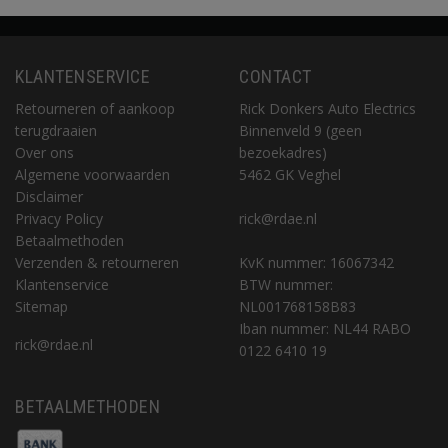
KLANTENSERVICE
CONTACT
Retourneren of aankoop
Rick Donkers Auto Electrics
terugdraaien
Binnenveld 9 (geen
Over ons
bezoekadres)
Algemene voorwaarden
5462 GK Veghel
Disclaimer
Privacy Policy
rick@rdae.nl
Betaalmethoden
Verzenden & retourneren
KvK nummer: 16067342
Klantenservice
BTW nummer:
Sitemap
NL001768158B83
Iban nummer: NL44 RABO
rick@rdae.nl
0122 6410 19
BETAALMETHODEN