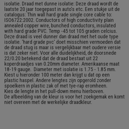
isolatie. Draad met dunne isolatie: Deze draad wordt de
laatste 20 jaar toegepast in auto's etc. Een stukje uit de
catalogus: Thin wall hard grade single core cable to:
ISO6722:2002. Conductors of high conductivity plain
annealed copper wire, bunched conductors, insulated
with hard grade PVC. Temp -45 tot 105 graden celcius.
Deze draad is veel dunner dan draad met het oude type
isolatie. 'hard grade pvc' doet misschien vermoeden dat
de draad stug is maar is vergelijkbaar met oudere versie
is dat zeker niet. Voor alle duidelijkheid, de doorsnede
22/0.20 betekend dat de draad bestaat uit 22
koperdraadjes van 0.20mm diameter. Amerikaanse maat
18-19 gauge. Diameter met isolatie is 1.75 - 1.85 mm.
Kiest u hieronder 100 meter dan krijgt u dat op een
plastic haspel. Andere lengtes zijn opgerold zonder
spoelkern in plastic zak of met tye-rap eromheen.
Kies de lengte in het pull-down menu hierboven.
De afbeelding van de kleur is voor het zoekgemak en komt
niet overeen met de werkelijke draadkleur.