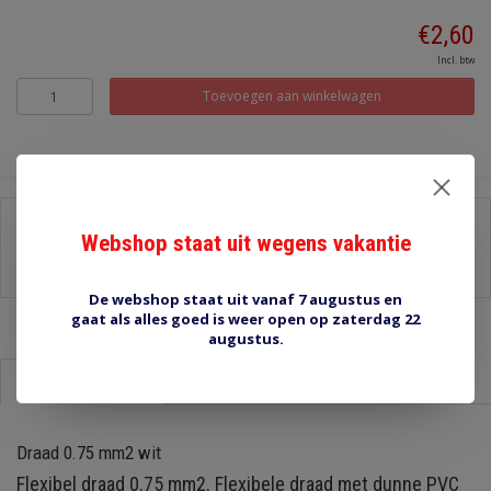
€2,60
Incl. btw
Toevoegen aan winkelwagen
Delen:
Webshop staat uit wegens vakantie
-
Stel een vraag over dit product
-
Afdrukken
De webshop staat uit vanaf 7 augustus en
gaat als alles goed is weer open op zaterdag 22
augustus.
Informatie
Reviews (0)
Draad 0.75 mm2 wit
Flexibel draad 0.75 mm2. Flexibele draad met dunne PVC