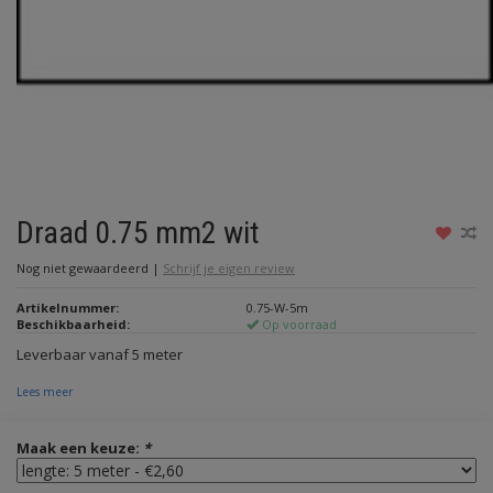
Draad 0.75 mm2 wit
Nog niet gewaardeerd
|
Schrijf je eigen review
Artikelnummer:
0.75-W-5m
Beschikbaarheid:
Op voorraad
Leverbaar vanaf 5 meter
Lees meer
Maak een keuze:
*