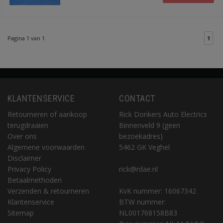
Pagina 1 van 1
1
KLANTENSERVICE
CONTACT
Retourneren of aankoop
Rick Donkers Auto Electrics
terugdraaien
Binnenveld 9 (geen
Over ons
bezoekadres)
Algemene voorwaarden
5462 GK Veghel
Disclaimer
Privacy Policy
rick@rdae.nl
Betaalmethoden
Verzenden & retourneren
KvK nummer: 16067342
Klantenservice
BTW nummer:
Sitemap
NL001768158B83