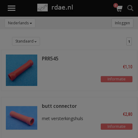
0
Toggle
navigation
Nederlands
Inloggen
Standaard
1
PRR545
€1,10
Informatie
butt connector
545REDA
€2,80
met versterkingshuls
Informatie