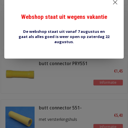
Webshop staat uit wegens vakantie
PRU546/16 parallel
conector
€0,80
De webshop staat uit vanaf 7 augustus en
gaat als alles goed is weer open op zaterdag 22
Informatie
augustus.
butt connector PRY551
€1,45
Informatie
butt connector 551-
YLW-A
€5,40
met versterkingshuls
Informatie