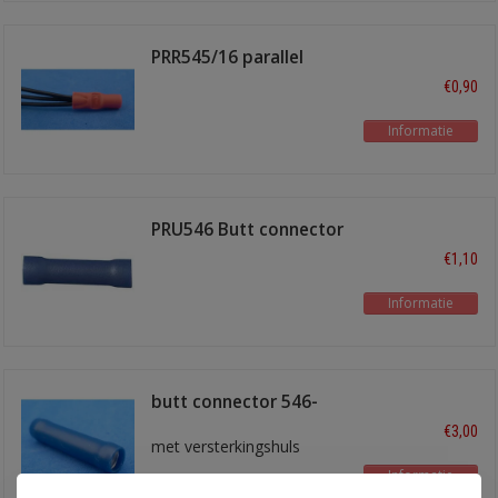
PRR545/16 parallel
verbinder
€0,90
Informatie
PRU546 Butt connector
blauw
€1,10
Informatie
butt connector 546-
BLU
€3,00
met versterkingshuls
Informatie