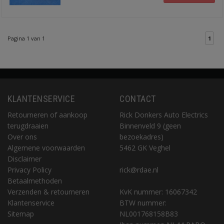
Pagina 1 van 1
1
KLANTENSERVICE
CONTACT
Retourneren of aankoop
Rick Donkers Auto Electrics
terugdraaien
Binnenveld 9 (geen
Over ons
bezoekadres)
Algemene voorwaarden
5462 GK Veghel
Disclaimer
Privacy Policy
rick@rdae.nl
Betaalmethoden
Verzenden & retourneren
KvK nummer: 16067342
Klantenservice
BTW nummer:
Sitemap
NL001768158B83