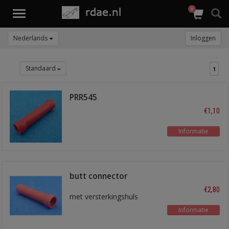
0
Toggle
navigation
Nederlands
Inloggen
Standaard
1
PRR545
€1,10
Informatie
butt connector
545REDA
€2,80
met versterkingshuls
Informatie