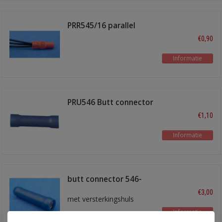
PRR545/16 parallel
verbinder
€0,90
Informatie
PRU546 Butt connector
blauw
€1,10
Informatie
butt connector 546-
BLU
€3,00
met versterkingshuls
Informatie