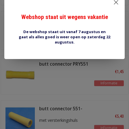
Webshop staat uit wegens vakantie
PRU546/16 parallel
conector
€0,80
De webshop staat uit vanaf 7 augustus en
gaat als alles goed is weer open op zaterdag 22
Informatie
augustus.
butt connector PRY551
€1,45
Informatie
butt connector 551-
YLW-A
€5,40
met versterkingshuls
Informatie