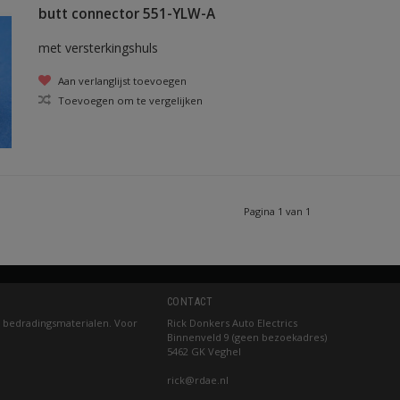
butt connector 551-YLW-A
met versterkingshuls
Aan verlanglijst toevoegen
Toevoegen om te vergelijken
Pagina 1 van 1
CONTACT
 bedradingsmaterialen. Voor
Rick Donkers Auto Electrics
Binnenveld 9 (geen bezoekadres)
5462 GK Veghel
rick@rdae.nl