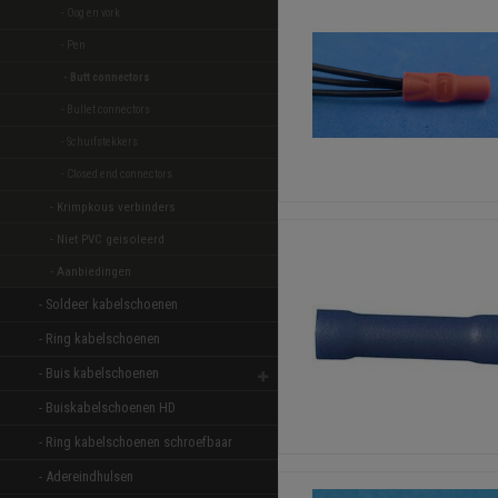
- Oog en vork 
- Pen 
- Butt connectors 
- Bullet connectors 
- Schuifstekkers 
- Closed end connectors 
- Krimpkous verbinders 
- Niet PVC geisoleerd 
- Aanbiedingen 
- Soldeer kabelschoenen 
- Ring kabelschoenen 
- Buis kabelschoenen 
- Buiskabelschoenen HD 
- Ring kabelschoenen schroefbaar 
- Adereindhulsen 