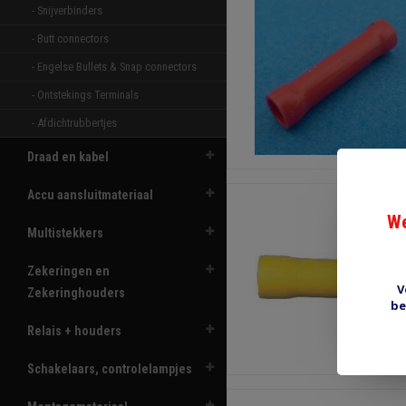
- Snijverbinders 
- Butt connectors 
- Engelse Bullets & Snap connectors 
- Ontstekings Terminals 
- Afdichtrubbertjes 
Draad en kabel
Accu aansluitmateriaal
We
Multistekkers
Zekeringen en
V
Zekeringhouders
be
Relais + houders
Schakelaars, controlelampjes