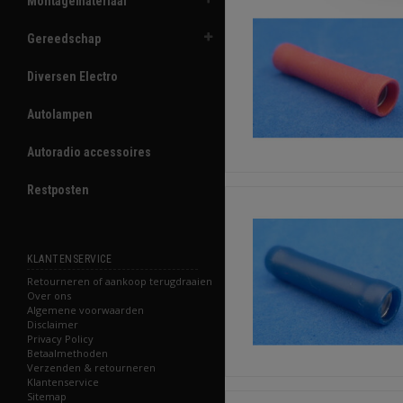
Montagemateriaal
Gereedschap
Diversen Electro
Autolampen
Autoradio accessoires
Restposten
KLANTENSERVICE
Retourneren of aankoop terugdraaien
Over ons
Algemene voorwaarden
Disclaimer
Privacy Policy
Betaalmethoden
Verzenden & retourneren
Klantenservice
Sitemap