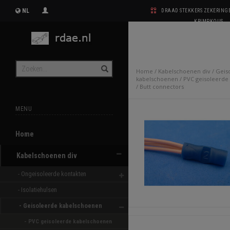
NL
DRAAD STEKKERS ZEKERIN
KRIMPKOUS
Home
/
Kabelschoenen div
/
Geis
kabelschoenen
/
PVC geisoleerde
/
Butt connectors
MENU
Home
Kabelschoenen div
- Ongeisoleerde kontakten 
- Isolatiehulsen 
- Geisoleerde kabelschoenen 
- PVC geisoleerde kabelschoenen 