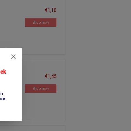
€1,10
Shop now
eek
€1,45
Shop now
en
 de