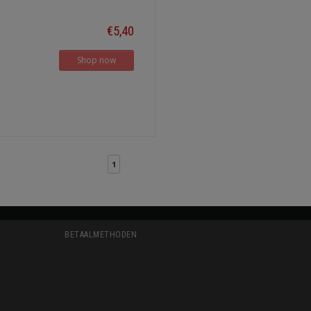
€5,40
Shop now
1
BETAALMETHODEN