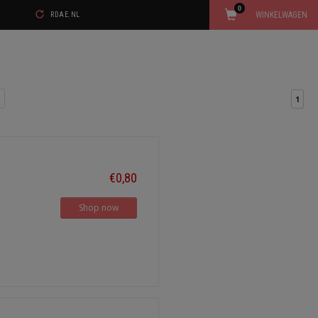
0
WINKELWAGEN
RDAE.NL
1
€0,80
Shop now