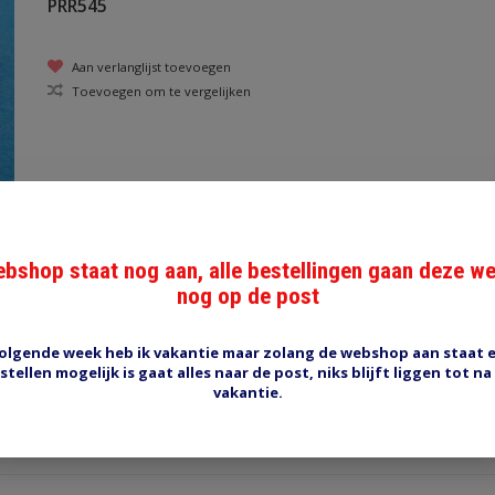
PRR545
Aan verlanglijst toevoegen
Toevoegen om te vergelijken
butt connector PRY551
bshop staat nog aan, alle bestellingen gaan deze w
nog op de post
Aan verlanglijst toevoegen
Toevoegen om te vergelijken
olgende week heb ik vakantie maar zolang de webshop aan staat 
stellen mogelijk is gaat alles naar de post, niks blijft liggen tot na
vakantie.