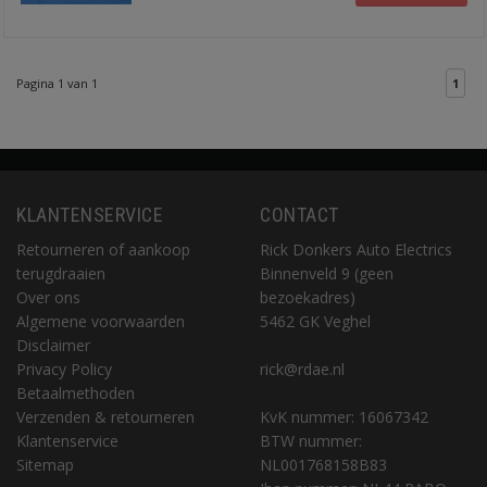
Pagina 1 van 1
1
KLANTENSERVICE
CONTACT
Retourneren of aankoop
Rick Donkers Auto Electrics
terugdraaien
Binnenveld 9 (geen
Over ons
bezoekadres)
Algemene voorwaarden
5462 GK Veghel
Disclaimer
Privacy Policy
rick@rdae.nl
Betaalmethoden
Verzenden & retourneren
KvK nummer: 16067342
Klantenservice
BTW nummer:
Sitemap
NL001768158B83