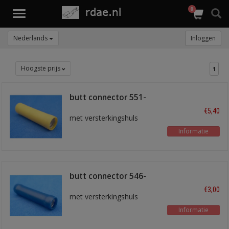
0
Toggle
navigation
Nederlands
Inloggen
Hoogste prijs
1
butt connector 551-
YLW-A
€5,40
met versterkingshuls
Informatie
butt connector 546-
BLU
€3,00
met versterkingshuls
Informatie