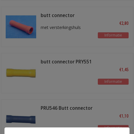
butt connector
545REDA
€2,80
met versterkingshuls
Informatie
butt connector PRY551
€1,45
Informatie
PRU546 Butt connector
blauw
€1,10
Informatie