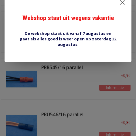
Webshop staat uit wegens vakantie
PRR545
€1,10
De webshop staat uit vanaf 7 augustus en
gaat als alles goed is weer open op zaterdag 22
Informatie
augustus.
PRR545/16 parallel
verbinder
€0,90
Informatie
PRU546/16 parallel
conector
€0,80
Informatie