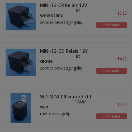
MINI-12-CR Relais 12V
wissel 30/40A met
€3,90
weerstand
zonder bevestigingslip
Informatie
MINI-12-CD Relais 12V
wissel 30/40A met
€4,20
diode
zonder bevestigingslip
Informatie
WD-MINI-CR waterdicht
wissel relais 12V /45/
€5,90
60A
met montagelip
Informatie