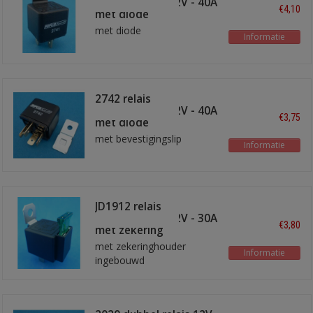
maakkontakt 12V - 40A
€4,10
met diode
met diode
Informatie
2742 relais
maakkontakt 12V - 40A
€3,75
met diode
met bevestigingslip
Informatie
JD1912 relais
maakkontakt 12V - 30A
€3,80
met zekering
met zekeringhouder
Informatie
ingebouwd