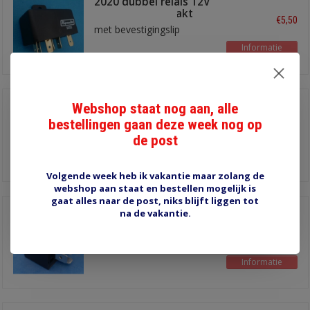
2020 dubbel relais 12V
- 30A maakkontakt
€5,50
met bevestigingslip
Informatie
Webshop staat nog aan, alle
160480 Relais 12V 30A
maakkontakt
bestellingen gaan deze week nog op
€8,40
Voor o.a Toyota, met
de post
montagelip
Informatie
Volgende week heb ik vakantie maar zolang de
webshop aan staat en bestellen mogelijk is
gaat alles naar de post, niks blijft liggen tot
na de vakantie.
MINI-12-C Relais 12V
wissel 30/40A
€3,65
zonder bevestigingslip
Informatie