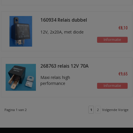
160934 Relais dubbel
kontakt
€8,10
12V, 2x20A, met diode
Informatie
268763 relais 12V 70A
€9,65
Maxi relais high
performance
Informatie
Pagina 1 van 2
1
2
Volgende Vorige