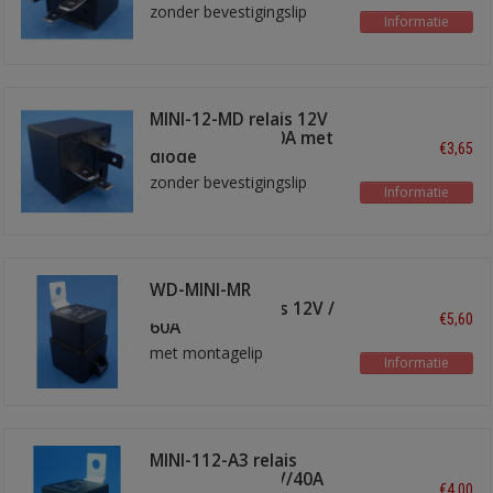
zonder bevestigingslip
Informatie
MINI-12-MD relais 12V
maakkontakt 40A met
€3,65
diode
zonder bevestigingslip
Informatie
WD-MINI-MR
waterdicht relais 12V /
€5,60
60A
met montagelip
Informatie
MINI-112-A3 relais
maakontakt 12V/40A
€4,00