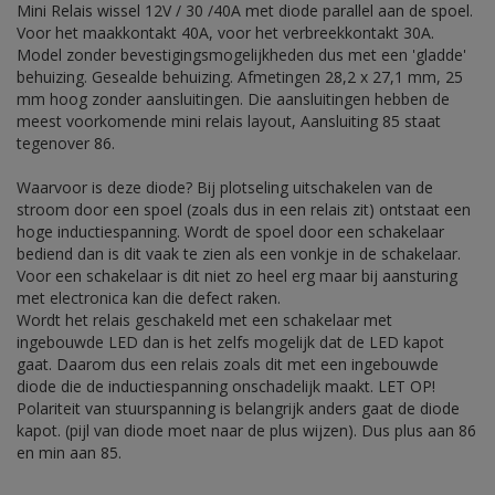
Mini Relais wissel 12V / 30 /40A met diode parallel aan de spoel.
Voor het maakkontakt 40A, voor het verbreekkontakt 30A.
Model zonder bevestigingsmogelijkheden dus met een 'gladde'
behuizing. Gesealde behuizing. Afmetingen 28,2 x 27,1 mm, 25
mm hoog zonder aansluitingen. Die aansluitingen hebben de
meest voorkomende mini relais layout, Aansluiting 85 staat
tegenover 86.
Waarvoor is deze diode? Bij plotseling uitschakelen van de
stroom door een spoel (zoals dus in een relais zit) ontstaat een
hoge inductiespanning. Wordt de spoel door een schakelaar
bediend dan is dit vaak te zien als een vonkje in de schakelaar.
Voor een schakelaar is dit niet zo heel erg maar bij aansturing
met electronica kan die defect raken.
Wordt het relais geschakeld met een schakelaar met
ingebouwde LED dan is het zelfs mogelijk dat de LED kapot
gaat. Daarom dus een relais zoals dit met een ingebouwde
diode die de inductiespanning onschadelijk maakt. LET OP!
Polariteit van stuurspanning is belangrijk anders gaat de diode
kapot. (pijl van diode moet naar de plus wijzen). Dus plus aan 86
en min aan 85.