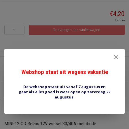
€4,20
Incl. btw
Toevoegen aan winkelwagen
Delen:
Webshop staat uit wegens vakantie
-
Stel een vraag over dit product
-
Afdrukken
De webshop staat uit vanaf 7 augustus en
gaat als alles goed is weer open op zaterdag 22
augustus.
Informatie
Reviews (0)
MINI-12-CD Relais 12V wissel 30/40A met diode