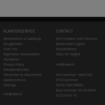
KLANTENSERVICE
CONTACT
Retourneren of aankoop
Rick Donkers Auto Electrics
terugdraaien
Binnenveld 9 (geen
Over ons
bezoekadres)
Algemene voorwaarden
5462 GK Veghel
Disclaimer
Privacy Policy
rick@rdae.nl
Betaalmethoden
Verzenden & retourneren
KvK nummer: 16067342
Klantenservice
BTW nummer:
Sitemap
NL001768158B83
Iban nummer: NL44 RABO
rick@rdae.nl
0122 6410 19