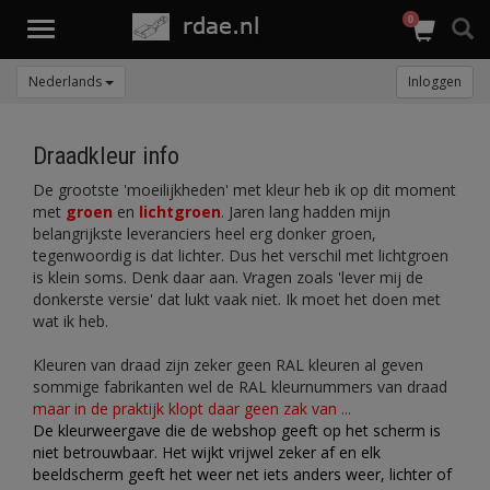
0
Toggle
navigation
Nederlands
Inloggen
Draadkleur info
De grootste 'moeilijkheden' met kleur heb ik op dit moment
met
groen
en
lichtgroen
. Jaren lang hadden mijn
belangrijkste leveranciers heel erg donker groen,
tegenwoordig is dat lichter. Dus het verschil met lichtgroen
is klein soms. Denk daar aan. Vragen zoals 'lever mij de
donkerste versie' dat lukt vaak niet. Ik moet het doen met
wat ik heb.
Kleuren van draad zijn zeker geen RAL kleuren al geven
sommige fabrikanten wel de RAL kleurnummers van draad
maar in de praktijk klopt daar geen zak van ...
De kleurweergave die de webshop geeft op het scherm is
niet betrouwbaar. Het wijkt vrijwel zeker af en elk
beeldscherm geeft het weer net iets anders weer, lichter of