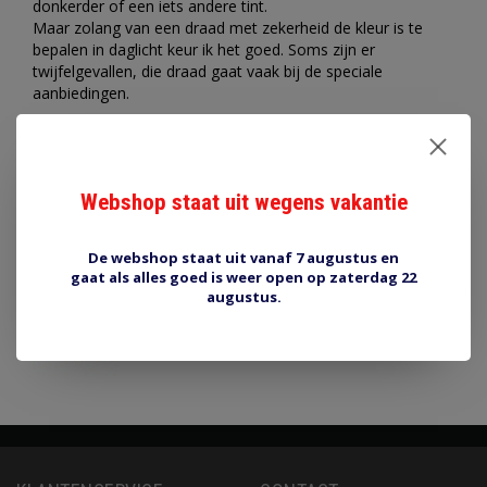
donkerder of een iets andere tint.
Maar zolang van een draad met zekerheid de kleur is te
bepalen in daglicht keur ik het goed. Soms zijn er
twijfelgevallen, die draad gaat vaak bij de speciale
aanbiedingen.
Ik krijg vaak vragen of een kleur te leveren is. Wat niet in de
webshop staat kan ik niet leveren. Toen ik zelf nog aan
auto's werkte gebruikte ik ook het liefst de originele
Webshop staat uit wegens vakantie
draadkleur. Als je tegen je zin een andere kleur moet
nemen vind je dat vervelend maar gelukkig ben je dat na
een paar weken alweer vergeten. Stroom trekt zich niet aan
De webshop staat uit vanaf 7 augustus en
van de draadkleur.
gaat als alles goed is weer open op zaterdag 22
augustus.