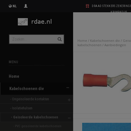
NL
DRAAD STEKKERS ZEKERIN
KRIMPKOUS
Home
/
Kabelschoenen div
/
Geis
kabelschoenen
/
Aanbiedingen
MENU
Home
Kabelschoenen div
- Ongeisoleerde kontakten 
- Isolatiehulsen 
- Geisoleerde kabelschoenen 
- PVC geisoleerde kabelschoenen 