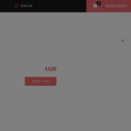
0
WINKELWAGEN
RDAE.NL
1
€4,00
Shop now