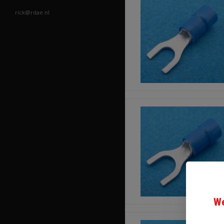
rick@rdae.nl
We