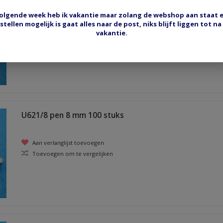
U666 vork 6 mm 100 stuks
olgende week heb ik vakantie maar zolang de webshop aan staat 
stellen mogelijk is gaat alles naar de post, niks blijft liggen tot na
Aan verlanglijst toevoegen
vakantie.
Toevoegen om te vergelijken
U621/8 pen 8 mm 100 stuks
Aan verlanglijst toevoegen
Toevoegen om te vergelijken