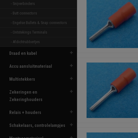
- Snijverbinders 
- Butt connectors 
- Engelse Bullets & Snap connectors 
- Ontstekings Terminals 
- Afdichtrubbertjes 
Draad en kabel
Accu aansluitmateriaal
Multistekkers
Zekeringen en
Zekeringhouders
Relais + houders
Schakelaars, controlelampjes