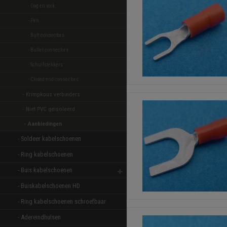
- Oog en vork 
- Pen 
- Butt connectors 
- Bullet connectors 
- Schuifstekkers 
- Closed end connectors 
- Krimpkous verbinders 
- Niet PVC geisoleerd 
- Aanbiedingen 
- Soldeer kabelschoenen 
- Ring kabelschoenen 
- Buis kabelschoenen 
- Buiskabelschoenen HD 
- Ring kabelschoenen schroefbaar 
- Adereindhulsen 