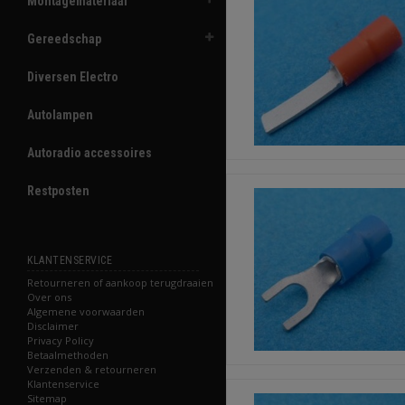
Montagemateriaal
Gereedschap
Diversen Electro
Autolampen
Autoradio accessoires
Restposten
KLANTENSERVICE
Retourneren of aankoop terugdraaien
Over ons
Algemene voorwaarden
Disclaimer
Privacy Policy
Betaalmethoden
Verzenden & retourneren
Klantenservice
Sitemap