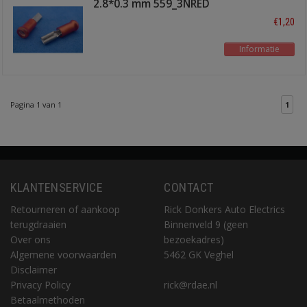
2.8*0.3 mm 559_3NRED
€1,20
Informatie
Pagina 1 van 1
1
KLANTENSERVICE
CONTACT
Retourneren of aankoop
Rick Donkers Auto Electrics
terugdraaien
Binnenveld 9 (geen
Over ons
bezoekadres)
Algemene voorwaarden
5462 GK Veghel
Disclaimer
Privacy Policy
rick@rdae.nl
Betaalmethoden