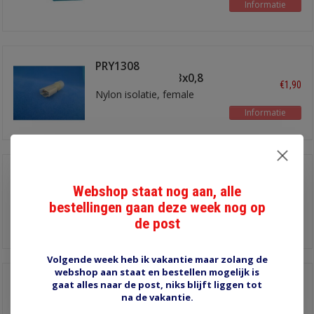
Informatie
PRY1308
schuifstekker6,3x0,8
€1,90
Nylon isolatie, female
Informatie
6.3 mm PRY1350
Webshop staat nog aan, alle
€2,50
bestellingen gaan deze week nog op
de post
Informatie
Volgende week heb ik vakantie maar zolang de
webshop aan staat en bestellen mogelijk is
8 mm NRU621 pen
gaat alles naar de post, niks blijft liggen tot
na de vakantie.
€1,60