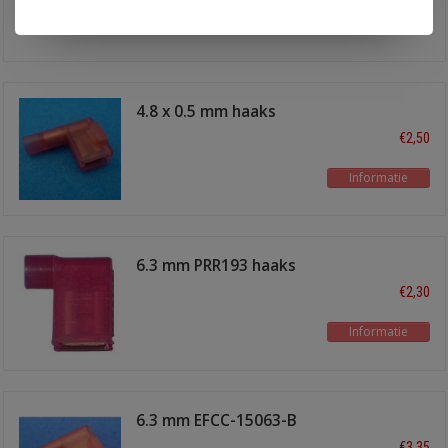
Informatie
4.8 x 0.5 mm haaks
EFCC-15048-B
€2,50
Informatie
6.3 mm PRR193 haaks
€2,30
Informatie
6.3 mm EFCC-15063-B
€3,35