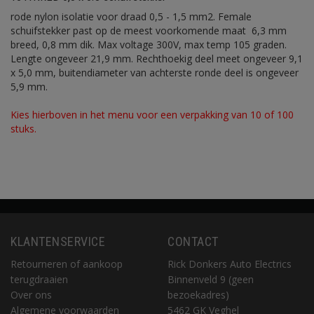
rode nylon isolatie voor draad 0,5 - 1,5 mm2. Female
schuifstekker past op de meest voorkomende maat 6,3 mm
breed, 0,8 mm dik. Max voltage 300V, max temp 105 graden.
Lengte ongeveer 21,9 mm. Rechthoekig deel meet ongeveer 9,1
x 5,0 mm, buitendiameter van achterste ronde deel is ongeveer
5,9 mm.
Kies hierboven in het menu voor een verpakking van 10 of 100
stuks.
KLANTENSERVICE
CONTACT
Retourneren of aankoop
Rick Donkers Auto Electrics
terugdraaien
Binnenveld 9 (geen
Over ons
bezoekadres)
Algemene voorwaarden
5462 GK Veghel