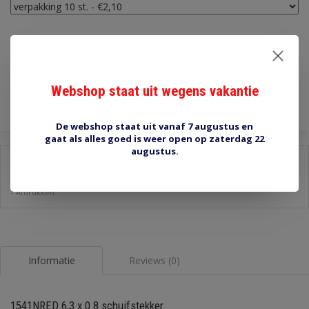
€2,10
Incl. btw
Toevoegen aan winkelwagen
Webshop staat uit wegens vakantie
De webshop staat uit vanaf 7 augustus en
gaat als alles goed is weer open op zaterdag 22
augustus.
Delen:
-
Stel een vraag over dit product
-
Afdrukken
Informatie
Reviews (0)
1541NRED 6,3 x 0.8 schuifstekker