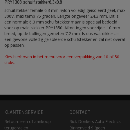
PRY1308 schuifstekker6,3x0,8
schuifstekker female 6.3 mm nylon volledig geisoleerd geel, max
300V, max temp 75 graden. Lengte ongeveer 24,3 mm. Dit is
een normale 6,3 mm schuifstekker maar is speciaal bedoeld
voor op male stekker PRY1350. Afmetingen voorzijde: 10 mm
breed, op de bollingen gemeten 7,2 mm. Is dus wat dikker als
een gewone volledig geisoleerde schuifstekker en zal niet overal
op passen.
Kies hierboven in het menu voor een verpakking van 10 of 50
stuks.
KLANTENSERVICE
CONTACT
Retourneren of aankoop
Rick Donkers Auto Electrics
terugdraaien
Binnenveld 9 (geen