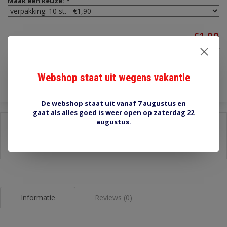
Maak een keuze:
*
€1,90
Incl. btw
Toevoegen aan winkelwagen
Webshop staat uit wegens vakantie
De webshop staat uit vanaf 7 augustus en
gaat als alles goed is weer open op zaterdag 22
augustus.
Delen:
-
Stel een vraag over dit product
-
Afdrukken
Informatie
Reviews (0)