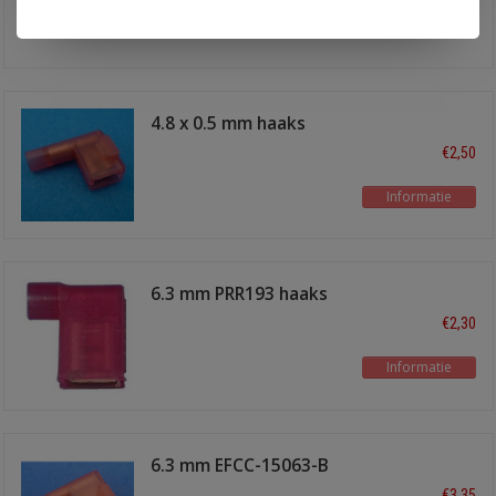
Informatie
4.8 x 0.5 mm haaks
EFCC-15048-B
€2,50
Informatie
6.3 mm PRR193 haaks
€2,30
Informatie
6.3 mm EFCC-15063-B
€3,35