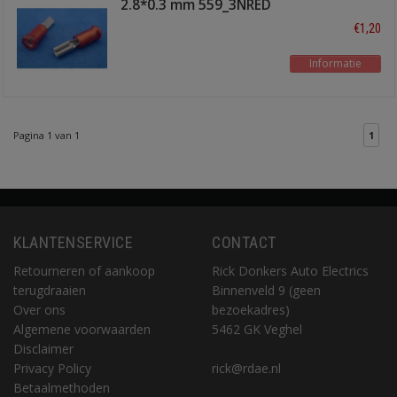
2.8*0.3 mm 559_3NRED
€1,20
Informatie
Pagina 1 van 1
1
KLANTENSERVICE
CONTACT
Retourneren of aankoop
Rick Donkers Auto Electrics
terugdraaien
Binnenveld 9 (geen
Over ons
bezoekadres)
Algemene voorwaarden
5462 GK Veghel
Disclaimer
Privacy Policy
rick@rdae.nl
Betaalmethoden