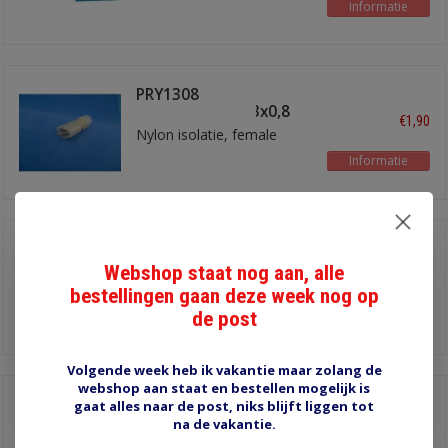
Informatie
PRY1308
schuifstekker6,3x0,8
€1,90
Nylon isolatie, female
Informatie
6.3 mm PRY1350
Webshop staat nog aan, alle
€2,50
bestellingen gaan deze week nog op
de post
Informatie
Volgende week heb ik vakantie maar zolang de
webshop aan staat en bestellen mogelijk is
8 mm NRU621 pen
gaat alles naar de post, niks blijft liggen tot
na de vakantie.
€1,60