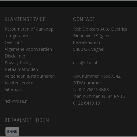
KLANTENSERVICE
CONTACT
Retourneren of aankoop
Rick Donkers Auto Electrics
terugdraaien
Binnenveld 9 (geen
Over ons
bezoekadres)
Algemene voorwaarden
5462 GK Veghel
Disclaimer
Privacy Policy
rick@rdae.nl
Betaalmethoden
Verzenden & retourneren
KvK nummer: 16067342
Klantenservice
BTW nummer:
Sitemap
NL001768158B83
Iban nummer: NL44 RABO
rick@rdae.nl
0122 6410 19
BETAALMETHODEN