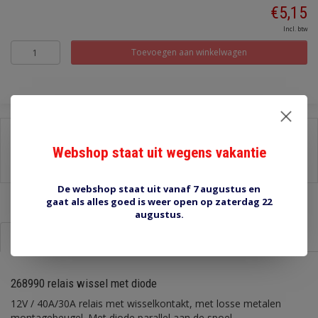
€5,15
Incl. btw
Toevoegen aan winkelwagen
Delen:
Webshop staat uit wegens vakantie
-
Stel een vraag over dit product
-
Afdrukken
De webshop staat uit vanaf 7 augustus en
gaat als alles goed is weer open op zaterdag 22
augustus.
Informatie
Reviews (0)
268990 relais wissel met diode
12V / 40A/30A relais met wisselkontakt, met losse metalen
montagebeugel. Met diode parallel aan de spoel.