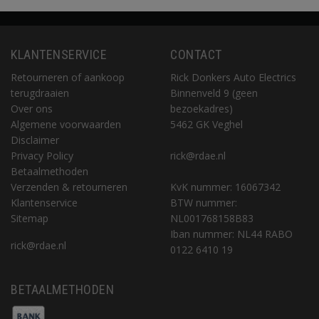
KLANTENSERVICE
CONTACT
Retourneren of aankoop
Rick Donkers Auto Electrics
terugdraaien
Binnenveld 9 (geen
Over ons
bezoekadres)
Algemene voorwaarden
5462 GK Veghel
Disclaimer
Privacy Policy
rick@rdae.nl
Betaalmethoden
Verzenden & retourneren
KvK nummer: 16067342
Klantenservice
BTW nummer:
Sitemap
NL001768158B83
Iban nummer: NL44 RABO
rick@rdae.nl
0122 6410 19
BETAALMETHODEN