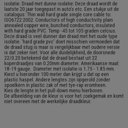
isolatie. Draad met dunne isolatie: Deze draad wordt de
laatste 20 jaar toegepast in auto's etc. Een stukje uit de
catalogus: Thin wall hard grade single core cable to:
ISO6722:2002. Conductors of high conductivity plain
annealed copper wire, bunched conductors, insulated
with hard grade PVC. Temp -45 tot 105 graden celcius.
Deze draad is veel dunner dan draad met het oude type
isolatie. 'hard grade pvc' doet misschien vermoeden dat
de draad stug is maar is vergelijkbaar met oudere versie
is dat zeker niet. Voor alle duidelijkheid, de doorsnede
22/0.20 betekend dat de draad bestaat uit 22
koperdraadjes van 0.20mm diameter. Amerikaanse maat
18-19 gauge. Diameter met isolatie is 1.75 - 1.85 mm.
Kiest u hieronder 100 meter dan krijgt u dat op een
plastic haspel. Andere lengtes zijn opgerold zonder
spoelkern in plastic zak of met tye-rap eromheen.
Kies de lengte in het pull-down menu hierboven.
De afbeelding van de kleur is voor het zoekgemak en komt
niet overeen met de werkelijke draadkleur.