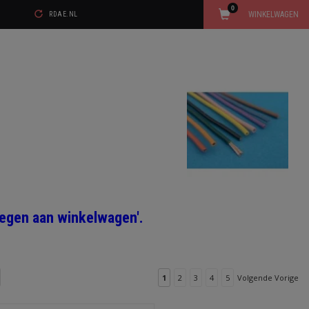
0
WINKELWAGEN
RDAE.NL
voegen aan winkelwagen'.
1
2
3
4
5
Volgende Vorige