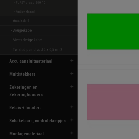
- FLR6Y draad 200 °C  
- Antiek draad 
- Accukabel 
- Bougiekabel 
- Meeraderige kabel 
- Twisted pair draad 2 x 0,5 mm2 
Accu aansluitmateriaal
Multistekkers
Zekeringen en
Zekeringhouders
Relais + houders
Schakelaars, controlelampjes
Montagemateriaal