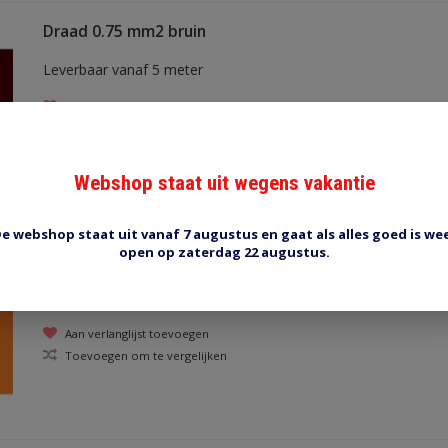
Draad 0.75 mm2 bruin
Leverbaar vanaf 5 meter
Aan verlanglijst toevoegen
Toevoegen om te vergelijken
Webshop staat uit wegens vakantie
e webshop staat uit vanaf 7 augustus en gaat als alles goed is we
open op zaterdag 22 augustus.
Draad 0.75 mm2 oranje
Leverbaar vanaf 5 meter
Aan verlanglijst toevoegen
Toevoegen om te vergelijken