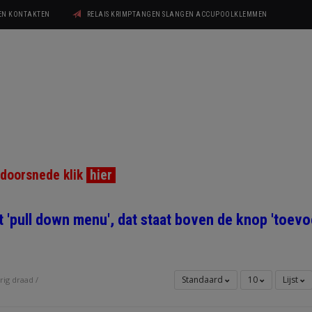
GEN KONTAKTEN
RELAIS KRIMPTANGEN SLANGEN ACCUPOOLKLEMMEN
ddoorsnede klik
hier
et 'pull down menu', dat staat boven de knop 'toe
Standaard
10
Lijst
rig draad
/