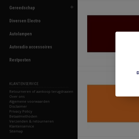
Gereedschap
Diversen Electro
Autolampen
Autoradio accessoires
Restposten
D
KLANTENSERVICE
Retourneren of aankoop terugdraaien
Over ons
Algemene voorwaarden
Disclaimer
Privacy Policy
Betaalmethoden
Verzenden & retourneren
Klantenservice
Sitemap