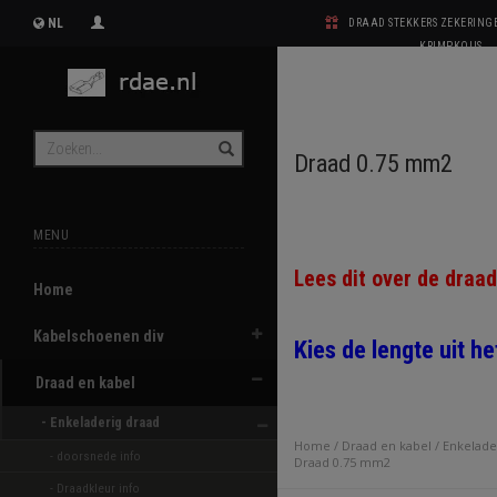
NL
DRAAD STEKKERS ZEKERIN
KRIMPKOUS
Draad 0.75 mm2
MENU
Lees dit over de draa
Home
Kabelschoenen div
Kies de lengte uit h
Draad en kabel
- Enkeladerig draad 
Home
/
Draad en kabel
/
Enkelade
- doorsnede info
Draad 0.75 mm2
- Draadkleur info