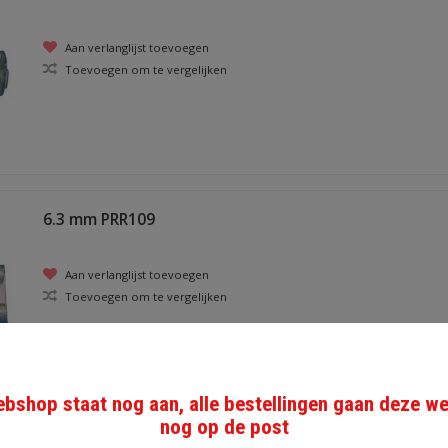
Aan verlanglijst toevoegen
Toevoegen om te vergelijken
6.3 mm PRR109
Aan verlanglijst toevoegen
Toevoegen om te vergelijken
bshop staat nog aan, alle bestellingen gaan deze w
nog op de post
541NRED 6,3 x 0,8 mm schuifstekker 10 st