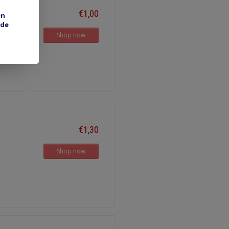
€1,00
en
 de
Shop now
€1,30
Shop now