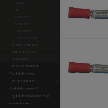
- Oog en vork 
- Pen 
- Butt connectors 
- Bullet connectors 
- Schuifstekkers 
- Closed end connectors 
- Krimpkous verbinders 
- Niet PVC geisoleerd 
- Aanbiedingen 
- Soldeer kabelschoenen 
- Ring kabelschoenen 
- Buis kabelschoenen 
- Buiskabelschoenen HD 
- Ring kabelschoenen schroefbaar 
- Adereindhulsen 