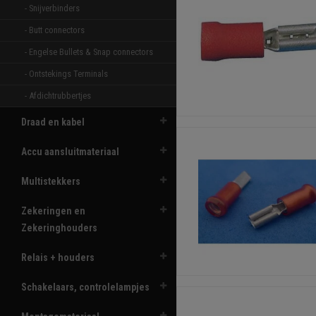
- Snijverbinders 
- Butt connectors 
- Engelse Bullets & Snap connectors 
- Ontstekings Terminals 
- Afdichtrubbertjes 
Draad en kabel
Accu aansluitmateriaal
Multistekkers
Zekeringen en
Zekeringhouders
Relais + houders
Schakelaars, controlelampjes