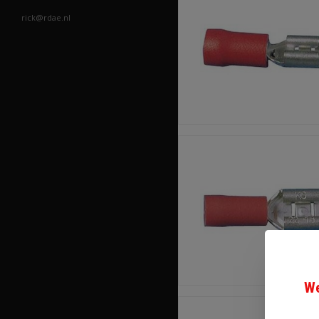
rick@rdae.nl
We