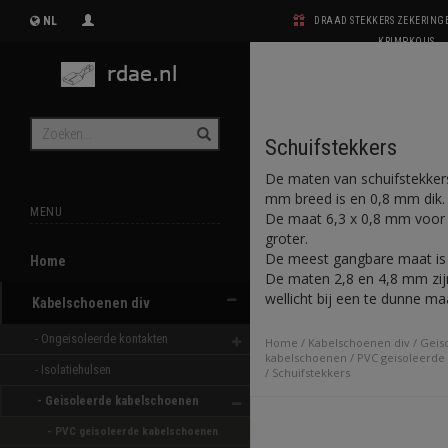
NL
DRAAD STEKKERS ZEKERIN
KRIMPKOUS
Schuifstekkers
De maten van schuifstekker
mm breed is en 0,8 mm dik.
MENU
De maat 6,3 x 0,8 mm voor e
groter.
De meest gangbare maat is 
Home
De maten 2,8 en 4,8 mm zijn 
wellicht bij een te dunne m
Kabelschoenen div
- Ongeisoleerde kontakten 
Home
/
Kabelschoenen div
/
Geis
kabelschoenen
/
PVC geisoleerde
- Isolatiehulsen 
/
Schuifstekkers
- Geisoleerde kabelschoenen 
- PVC geisoleerde kabelschoenen 