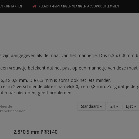
GEN KONTAKTEN
RELAIS KRIMPTANGEN SLANGEN ACCUPOOLKLEMMEN
s zijn aangegeven als de maat van het mannetje. Dus 6,3 x 0,8 mm b
en vrouwtje betekent dat het past op een mannetje van deze maat. H
6,3 x 0,8 mm. Die 6,3 mm is soms ook net iets minder.
er in 2 verschillende dikte's namelijk 0,5 en 0,8 mm. Zorg dat je de go
aat maar niet doen, geeft problemen.
Standaard
24
Lijst
oleerde
 kabelschoenen
2.8*0.5 mm PRR140