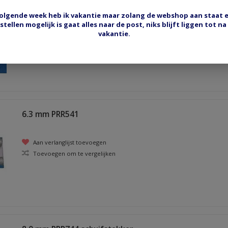
olgende week heb ik vakantie maar zolang de webshop aan staat 
stellen mogelijk is gaat alles naar de post, niks blijft liggen tot na
Aan verlanglijst toevoegen
vakantie.
Toevoegen om te vergelijken
6.3 mm PRR541
Aan verlanglijst toevoegen
Toevoegen om te vergelijken