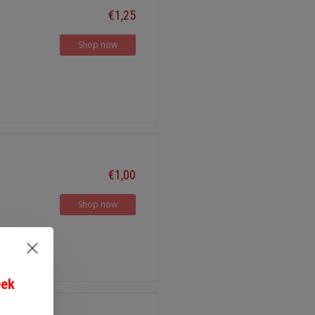
€1,25
Shop now
€1,00
Shop now
eek