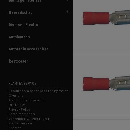
Montagemateriaal
Gereedschap
Diversen Electro
Autolampen
Autoradio accessoires
Restposten
KLANTENSERVICE
Retourneren of aankoop terugdraaien
Over ons
Algemene voorwaarden
Disclaimer
Privacy Policy
Betaalmethoden
Verzenden & retourneren
Klantenservice
Sitemap