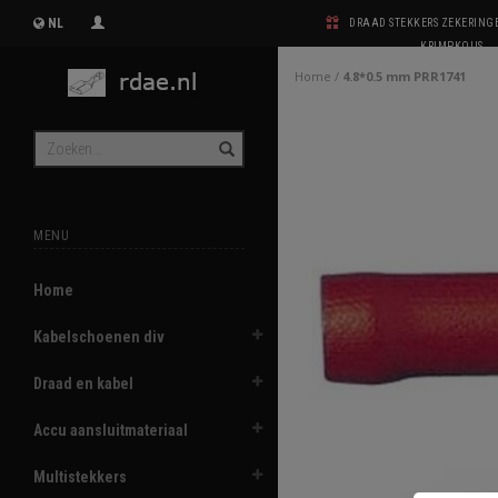
NL
DRAAD STEKKERS ZEKERIN
KRIMPKOUS
Home
/
4.8*0.5 mm PRR1741
MENU
Home
Kabelschoenen div
Draad en kabel
Accu aansluitmateriaal
Multistekkers