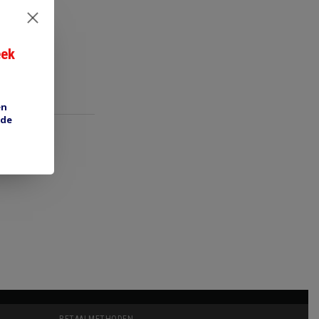
eek
en
 de
BETAALMETHODEN