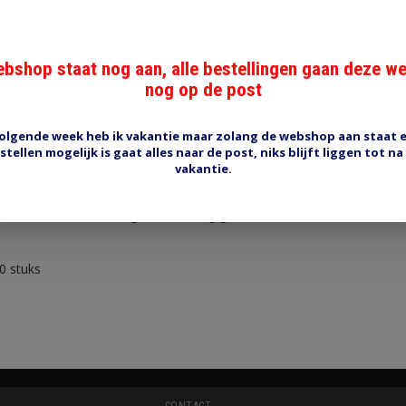
bshop staat nog aan, alle bestellingen gaan deze w
nog op de post
Reviews (0)
Tags (0)
olgende week heb ik vakantie maar zolang de webshop aan staat 
stellen mogelijk is gaat alles naar de post, niks blijft liggen tot na
vakantie.
41
m rood met versterkingshuls volledig geisoleerd
00 stuks
CONTACT