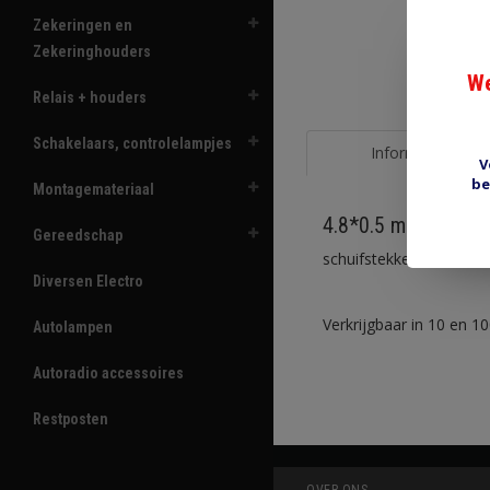
Zekeringen en
Zekeringhouders
We
Relais + houders
Schakelaars, controlelampjes
Informatie
V
be
Montagemateriaal
4.8*0.5 mm PRR17
Gereedschap
schuifstekker 4.8*0.5 m
Diversen Electro
Verkrijgbaar in 10 en 1
Autolampen
Autoradio accessoires
Restposten
OVER ONS