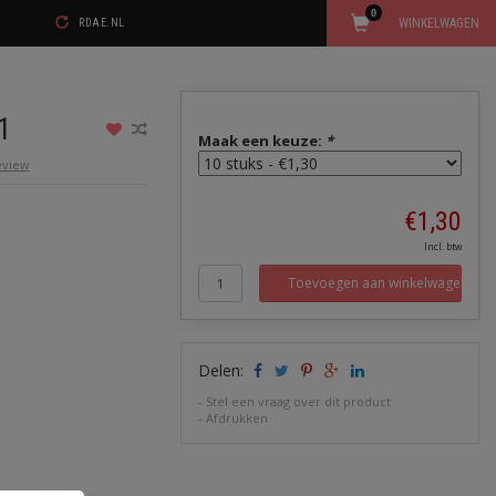
0
WINKELWAGEN
RDAE.NL
1
Maak een keuze:
*
review
€1,30
Incl. btw
Toevoegen aan winkelwagen
Delen:
-
Stel een vraag over dit product
-
Afdrukken