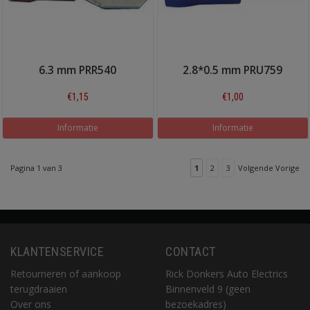
6.3 mm PRR540
2.8*0.5 mm PRU759
€1,15
€1,00
Informatie
Informatie
Pagina 1 van 3
1
2
3
Volgende Vorige
KLANTENSERVICE
CONTACT
Retourneren of aankoop
Rick Donkers Auto Electrics
terugdraaien
Binnenveld 9 (geen
Over ons
bezoekadres)