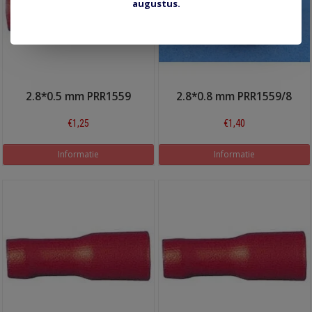
augustus.
2.8*0.5 mm PRR1559
2.8*0.8 mm PRR1559/8
€1,25
€1,40
Informatie
Informatie