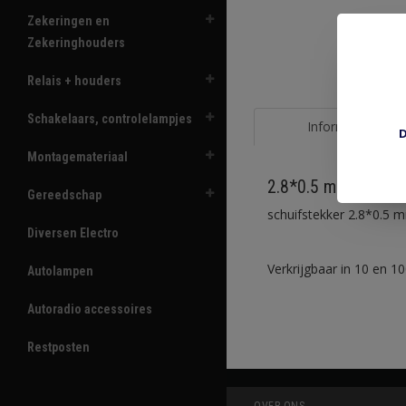
Zekeringen en
Zekeringhouders
Relais + houders
Schakelaars, controlelampjes
Informatie
D
Montagemateriaal
2.8*0.5 mm PRR14
Gereedschap
schuifstekker 2.8*0.5 
Diversen Electro
Verkrijgbaar in 10 en 1
Autolampen
Autoradio accessoires
Restposten
OVER ONS