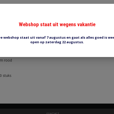
Webshop staat uit wegens vakantie
Reviews (0)
Tags (0)
e webshop staat uit vanaf 7 augustus en gaat als alles goed is we
open op zaterdag 22 augustus.
0
mm rood
00 stuks
CONTACT