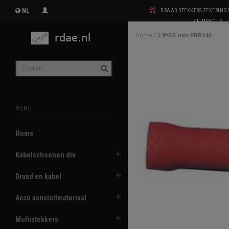
NL
DRAAD STEKKERS ZEKERIN
KRIMPKOUS
Home
/
2.8*0.5 mm PRR140
MENU
Home
Kabelschoenen div
Draad en kabel
Accu aansluitmateriaal
Multistekkers