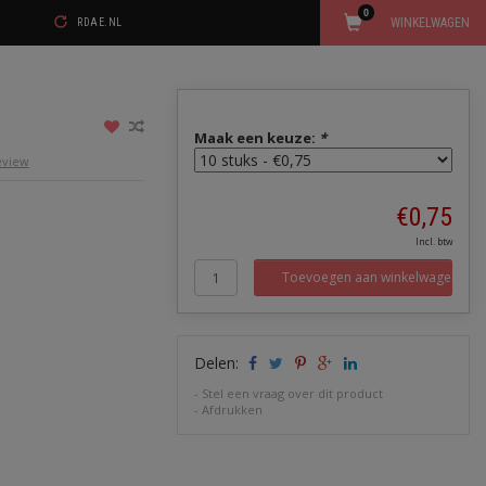
0
WINKELWAGEN
RDAE.NL
Maak een keuze:
*
review
€0,75
Incl. btw
Toevoegen aan winkelwagen
Delen:
-
Stel een vraag over dit product
-
Afdrukken