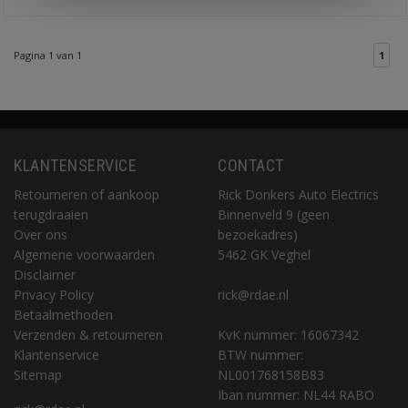
Pagina 1 van 1
1
KLANTENSERVICE
CONTACT
Retourneren of aankoop
Rick Donkers Auto Electrics
terugdraaien
Binnenveld 9 (geen
Over ons
bezoekadres)
Algemene voorwaarden
5462 GK Veghel
Disclaimer
Privacy Policy
rick@rdae.nl
Betaalmethoden
Verzenden & retourneren
KvK nummer: 16067342
Klantenservice
BTW nummer:
Sitemap
NL001768158B83
Iban nummer: NL44 RABO