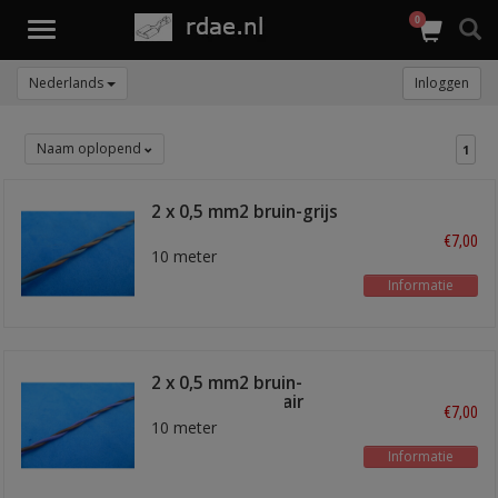
0
Toggle
navigation
Nederlands
Inloggen
Naam oplopend
1
2 x 0,5 mm2 bruin-grijs
twisted pair
€7,00
10 meter
Informatie
2 x 0,5 mm2 bruin-
paars twisted pair
€7,00
10 meter
Informatie