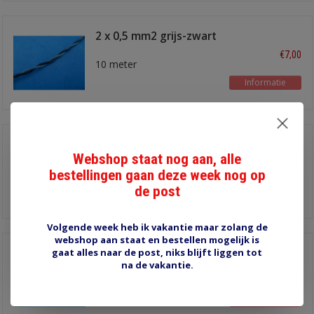
2 x 0,5 mm2 grijs-zwart
twisted pair
€7,00
10 meter
Informatie
2 x 0,5 mm2 lichtgroen-
bruin twisted pair
Webshop staat nog aan, alle
€7,00
10 meter
bestellingen gaan deze week nog op
de post
Informatie
Volgende week heb ik vakantie maar zolang de
webshop aan staat en bestellen mogelijk is
gaat alles naar de post, niks blijft liggen tot
2 x 0,5 mm2 lichtgroen-
zwart twisted pair
na de vakantie.
€7,00
10 meter
Informatie