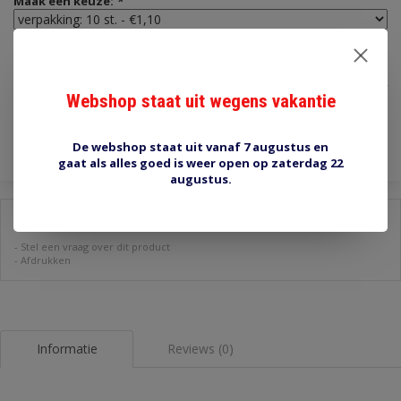
Maak een keuze:
*
€1,10
Incl. btw
Webshop staat uit wegens vakantie
Toevoegen aan winkelwagen
De webshop staat uit vanaf 7 augustus en
gaat als alles goed is weer open op zaterdag 22
augustus.
Delen:
-
Stel een vraag over dit product
-
Afdrukken
Informatie
Reviews (0)