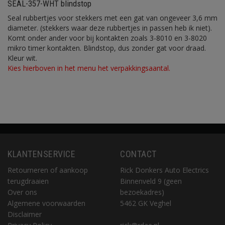
SEAL-357-WHT blindstop
Seal rubbertjes voor stekkers met een gat van ongeveer 3,6 mm
diameter. (stekkers waar deze rubbertjes in passen heb ik niet).
Komt onder ander voor bij kontakten zoals 3-8010 en 3-8020
mikro timer kontakten. Blindstop, dus zonder gat voor draad.
Kleur wit.
Kies hierboven in het menu het verpakkingsaantal.
KLANTENSERVICE
CONTACT
Retourneren of aankoop
Rick Donkers Auto Electrics
terugdraaien
Binnenveld 9 (geen
Over ons
bezoekadres)
Algemene voorwaarden
5462 GK Veghel
Disclaimer