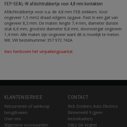
FEP-SEAL-W afdichtrubbertje voor 4,8 mm kontakten
Afdichtrubbertje voor o.a. de 4,8 mm FEB stekkers. Voor
ongeveer 1,5 mm2 draad volgens opgave. Past in een gat van
ongeveer 8,3 mm. De maten: lengte 7,4 mm, diameter dunste
stuk 6,0 mm, grootste diameter 8,8 mm, doorvoergat ongeveer
1,4 mm. Alle maten zijn ongeveer want dit is moeilijk te meten.
Wit. VW bestelnummer 357 972 742A.
Kies hierboven het verpakkingsaantal.
KLANTENSERVICE
CONTACT
Retourneren of aankoop
Rick Donkers Auto Electrics
terugdraaien
Binnenveld 9 (geen
Over ons
bezoekadres)
Algemene voorwaarden
5462 GK Veghel