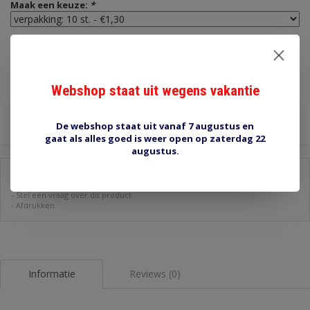
Maak een keuze:
*
€1,30
Incl. btw
Webshop staat uit wegens vakantie
Toevoegen aan winkelwagen
De webshop staat uit vanaf 7 augustus en
gaat als alles goed is weer open op zaterdag 22
augustus.
Delen:
-
Stel een vraag over dit product
-
Afdrukken
Informatie
Reviews (0)