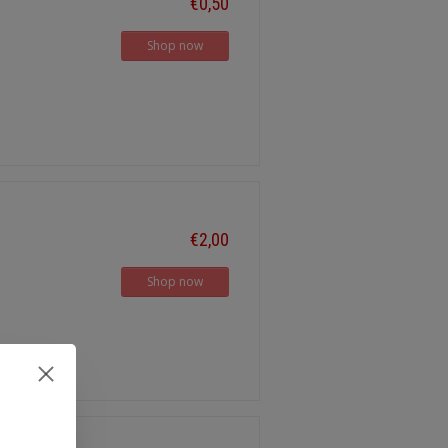
€0,50
Shop now
€2,00
Shop now