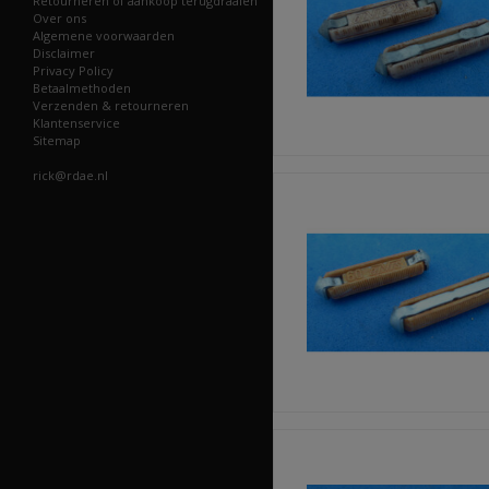
Retourneren of aankoop terugdraaien
Over ons
Algemene voorwaarden
Disclaimer
Privacy Policy
Betaalmethoden
Verzenden & retourneren
Klantenservice
Sitemap
rick@rdae.nl