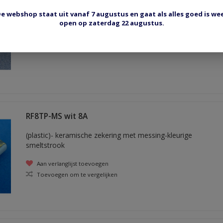
e webshop staat uit vanaf 7 augustus en gaat als alles goed is we
(plastic)- keramische zekering
open op zaterdag 22 augustus.
Aan verlanglijst toevoegen
Toevoegen om te vergelijken
RF8TP-MS wit 8A
(plastic)- keramische zekering met messing-kleurige
smeltstrook
Aan verlanglijst toevoegen
Toevoegen om te vergelijken