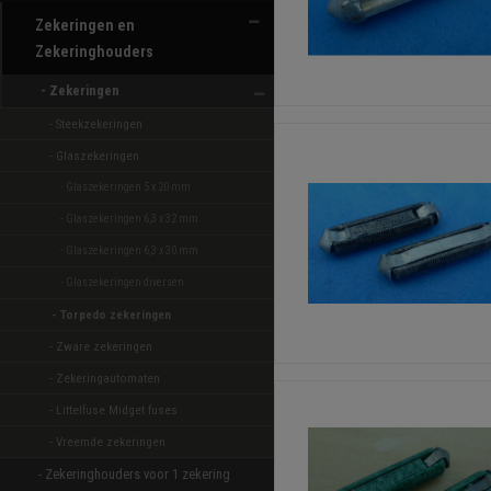
Zekeringen en
Zekeringhouders
- Zekeringen 
- Steekzekeringen 
- Glaszekeringen 
- Glaszekeringen 5 x 20 mm 
- Glaszekeringen 6,3 x 32 mm 
- Glaszekeringen 6,3 x 30 mm 
- Glaszekeringen diversen 
- Torpedo zekeringen 
- Zware zekeringen 
- Zekeringautomaten 
- Littelfuse Midget fuses 
- Vreemde zekeringen 
- Zekeringhouders voor 1 zekering 