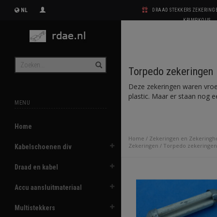
NL
DRAAD STEKKERS ZEKERIN
KRIMPKOUS
Torpedo zekeringen
Deze zekeringen waren vroeg
plastic. Maar er staan nog e
MENU
Home
Home
/
Zekeringen en Zekeringh
Zekeringen
/
Torpedo zekeringen
Kabelschoenen div
Draad en kabel
Accu aansluitmateriaal
Multistekkers