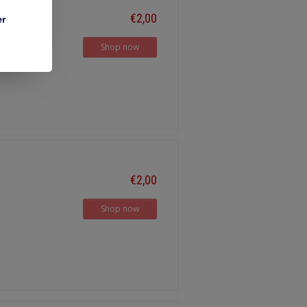
€2,00
er
Shop now
€2,00
Shop now