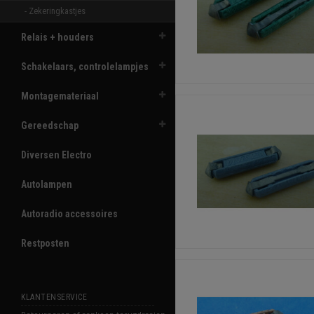
- Zekeringkastjes 
Relais + houders
Schakelaars, controlelampjes
Montagemateriaal
Gereedschap
Diversen Electro
Autolampen
Autoradio accessoires
Restposten
KLANTENSERVICE