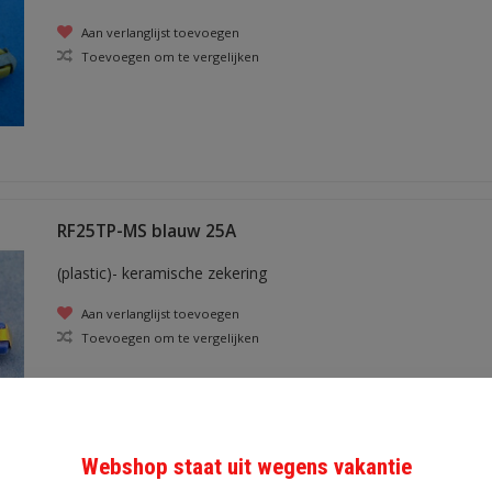
Aan verlanglijst toevoegen
Toevoegen om te vergelijken
RF25TP-MS blauw 25A
(plastic)- keramische zekering
Aan verlanglijst toevoegen
Toevoegen om te vergelijken
Webshop staat uit wegens vakantie
RF16TP-MS rood 16A