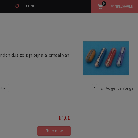
0
WINKELWAGEN
RDAE.NL
nden dus ze zijn bijna allemaal van
jst
1
2
Volgende Vorige
€1,00
Shop now