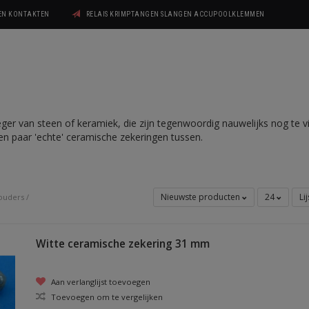
GEN KONTAKTEN
RELAIS KRIMPTANGEN SLANGEN ACCUPOOLKLEMMEN
er van steen of keramiek, die zijn tegenwoordig nauwelijks nog te vi
en paar 'echte' ceramische zekeringen tussen.
Nieuwste producten
24
Li
ouders
/
Witte ceramische zekering 31 mm
Aan verlanglijst toevoegen
Toevoegen om te vergelijken