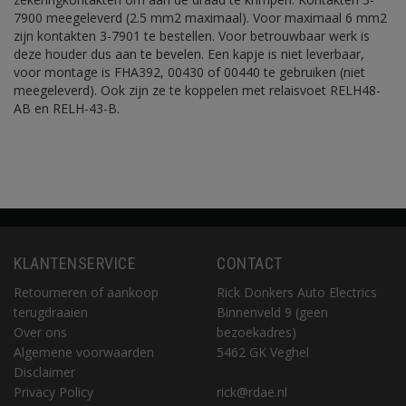
7900 meegeleverd (2.5 mm2 maximaal). Voor maximaal 6 mm2
zijn kontakten 3-7901 te bestellen. Voor betrouwbaar werk is
deze houder dus aan te bevelen. Een kapje is niet leverbaar,
voor montage is FHA392, 00430 of 00440 te gebruiken (niet
meegeleverd). Ook zijn ze te koppelen met relaisvoet RELH48-
AB en RELH-43-B.
KLANTENSERVICE
CONTACT
Retourneren of aankoop
Rick Donkers Auto Electrics
terugdraaien
Binnenveld 9 (geen
Over ons
bezoekadres)
Algemene voorwaarden
5462 GK Veghel
Disclaimer
Privacy Policy
rick@rdae.nl