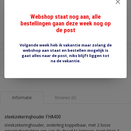
€1,80
Incl. btw
Webshop staat nog aan, alle
Toevoegen aan winkelwagen
bestellingen gaan deze week nog op
de post
Volgende week heb ik vakantie maar zolang de
webshop aan staat en bestellen mogelijk is
gaat alles naar de post, niks blijft liggen tot
Delen:
na de vakantie.
-
Stel een vraag over dit product
-
Afdrukken
Informatie
Reviews (0)
steekzekeringhouder FHA400
steekzekeringhouder, onderling koppelbaar, met 2 losse
zekeringkontakten om aan de draad te krimpen. Kontakten 3-