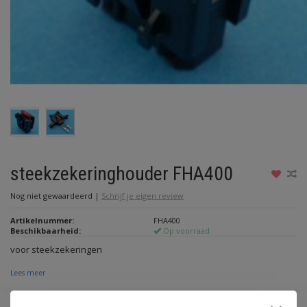
steekzekeringhouder FHA400
Nog niet gewaardeerd
|
Schrijf je eigen review
Artikelnummer:
FHA400
Beschikbaarheid:
Op voorraad
voor steekzekeringen
Lees meer