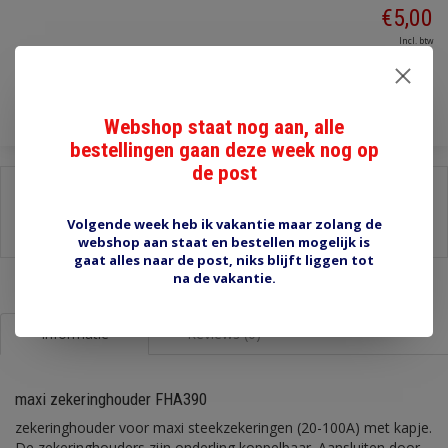
€5,00
Incl. btw
Toevoegen aan winkelwagen
Webshop staat nog aan, alle
bestellingen gaan deze week nog op
de post
Delen:
-
Stel een vraag over dit product
Volgende week heb ik vakantie maar zolang de
-
Afdrukken
webshop aan staat en bestellen mogelijk is
gaat alles naar de post, niks blijft liggen tot
na de vakantie.
Informatie
Reviews (0)
maxi zekeringhouder FHA390
zekeringhouder voor maxi steekzekeringen (20-100A) met kapje.
De zekeringhouders zijn onderling koppelbaar. Aansluiten door