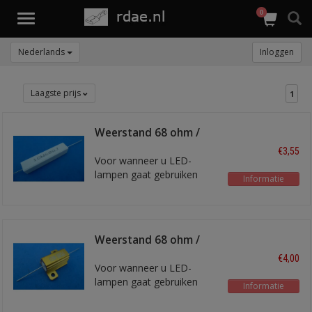
0
Toggle
navigation
Nederlands
Inloggen
Laagste prijs
1
Weerstand 68 ohm /
11W
€3,55
Voor wanneer u LED-
lampen gaat gebruiken
Informatie
Weerstand 68 ohm /
10W heatsink
€4,00
Voor wanneer u LED-
lampen gaat gebruiken
Informatie