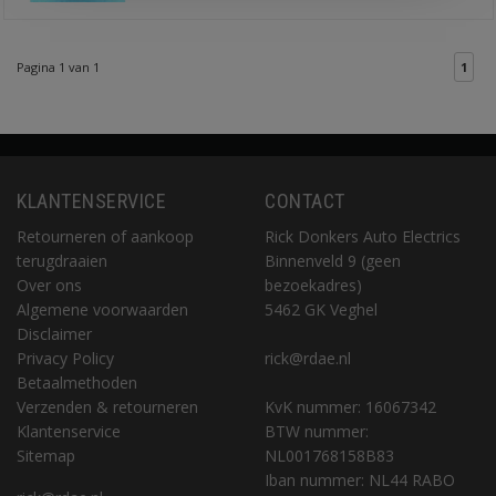
Pagina 1 van 1
1
KLANTENSERVICE
CONTACT
Retourneren of aankoop
Rick Donkers Auto Electrics
terugdraaien
Binnenveld 9 (geen
Over ons
bezoekadres)
Algemene voorwaarden
5462 GK Veghel
Disclaimer
Privacy Policy
rick@rdae.nl
Betaalmethoden
Verzenden & retourneren
KvK nummer: 16067342
Klantenservice
BTW nummer:
Sitemap
NL001768158B83
Iban nummer: NL44 RABO