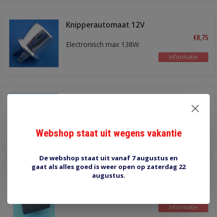
Knipperautomaat 12V
2-polig rond
€8,75
Electronisch max 138W
Informatie
160951
knipperautomaat 12V
€9,50
2-polig
zonder geluid
Webshop staat uit wegens vakantie
Informatie
De webshop staat uit vanaf 7 augustus en
gaat als alles goed is weer open op zaterdag 22
7003 knipperautomaat
augustus.
€19,30
aanhangersignalering
Informatie