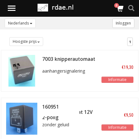
0
Toggle
navigation
Nederlands
Inloggen
Hoogste prijs
1
7003 knipperautomaat
€19,30
aanhangersignalering
Informatie
160951
knipperautomaat 12V
€9,50
2-polig
zonder geluid
Informatie