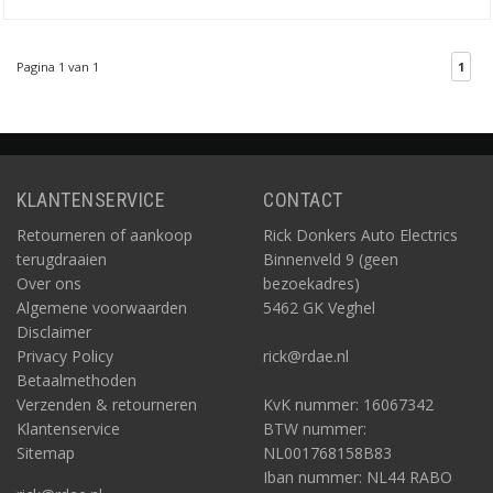
Pagina 1 van 1
1
KLANTENSERVICE
CONTACT
Retourneren of aankoop
Rick Donkers Auto Electrics
terugdraaien
Binnenveld 9 (geen
Over ons
bezoekadres)
Algemene voorwaarden
5462 GK Veghel
Disclaimer
Privacy Policy
rick@rdae.nl
Betaalmethoden
Verzenden & retourneren
KvK nummer: 16067342
Klantenservice
BTW nummer:
Sitemap
NL001768158B83
Iban nummer: NL44 RABO