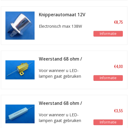
Knipperautomaat 12V
2-polig rond
€8,75
Electronisch max 138W
Informatie
Weerstand 68 ohm /
10W heatsink
€4,00
Voor wanneer u LED-
lampen gaat gebruiken
Informatie
Weerstand 68 ohm /
11W
€3,55
Voor wanneer u LED-
lampen gaat gebruiken
Informatie