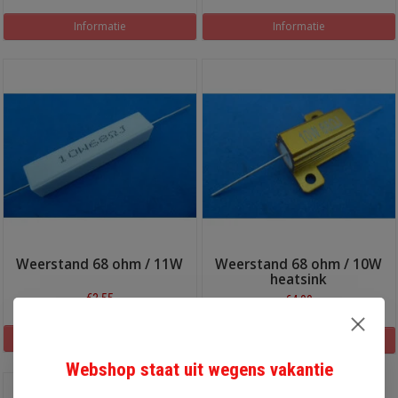
Informatie
Informatie
Weerstand 68 ohm / 11W
Weerstand 68 ohm / 10W
heatsink
€3,55
€4,00
Informatie
Informatie
Webshop staat uit wegens vakantie