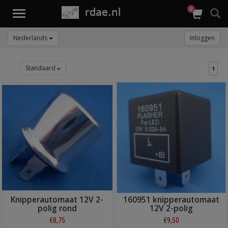
0
Toggle
navigation
Nederlands
Inloggen
Standaard
1
Knipperautomaat 12V 2-
160951 knipperautomaat
polig rond
12V 2-polig
€8,75
€9,50