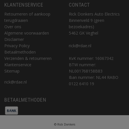
KLANTENSERVICE
CONTACT
Retourneren of aankoop
Rick Donkers Auto Electrics
terugdraaien
Binnenveld 9 (geen
Over ons
bezoekadres)
Algemene voorwaarden
5462 GK Veghel
Disclaimer
Privacy Policy
rick@rdae.nl
Betaalmethoden
Verzenden & retourneren
KvK nummer: 16067342
Klantenservice
BTW nummer:
Sitemap
NL001768158B83
Iban nummer: NL44 RABO
rick@rdae.nl
0122 6410 19
BETAALMETHODEN
© Rick Donkers