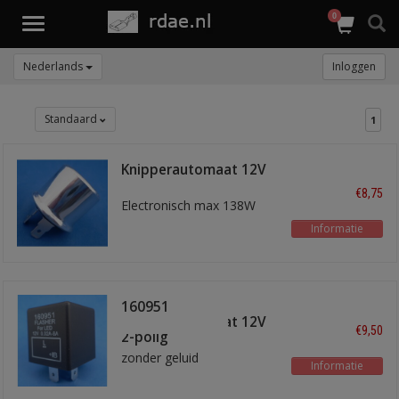
0
Toggle
navigation
Nederlands
Inloggen
Standaard
1
Knipperautomaat 12V
2-polig rond
€8,75
Electronisch max 138W
Informatie
160951
knipperautomaat 12V
€9,50
2-polig
zonder geluid
Informatie