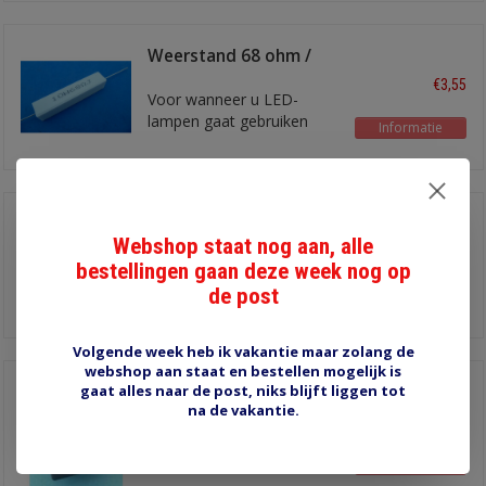
Weerstand 68 ohm /
11W
€3,55
Voor wanneer u LED-
lampen gaat gebruiken
Informatie
Weerstand 68 ohm /
10W heatsink
Webshop staat nog aan, alle
€4,00
Voor wanneer u LED-
bestellingen gaan deze week nog op
lampen gaat gebruiken
de post
Informatie
Volgende week heb ik vakantie maar zolang de
webshop aan staat en bestellen mogelijk is
gaat alles naar de post, niks blijft liggen tot
7003 knipperautomaat
na de vakantie.
€19,30
aanhangersignalering
Informatie