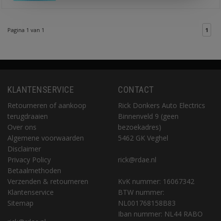
Pagina 1 van 1
1
KLANTENSERVICE
CONTACT
Retourneren of aankoop
Rick Donkers Auto Electrics
terugdraaien
Binnenveld 9 (geen
Over ons
bezoekadres)
Algemene voorwaarden
5462 GK Veghel
Disclaimer
Privacy Policy
rick@rdae.nl
Betaalmethoden
Verzenden & retourneren
KvK nummer: 16067342
Klantenservice
BTW nummer:
Sitemap
NL001768158B83
Iban nummer: NL44 RABO