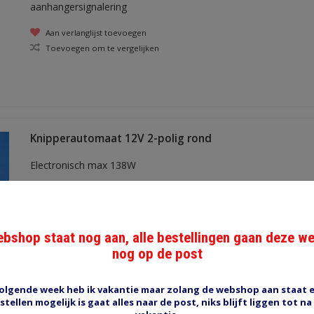
aanhangersignalering
Aan verlanglijst toevoegen
Toevoegen om te vergelijken
Knipperautomaat 12V 2-polig rond
Electronisch max 138W
Aan verlanglijst toevoegen
Toevoegen om te vergelijken
bshop staat nog aan, alle bestellingen gaan deze w
nog op de post
olgende week heb ik vakantie maar zolang de webshop aan staat 
Weerstand 68 ohm / 10W heatsink
stellen mogelijk is gaat alles naar de post, niks blijft liggen tot na