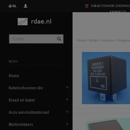
NL
DRAAD STEKKERS ZEKERIN
KRIMPKOUS
Home
/
Relais + houders
/
Knippe
MENU
Home
Kabelschoenen div
Draad en kabel
Accu aansluitmateriaal
Multistekkers