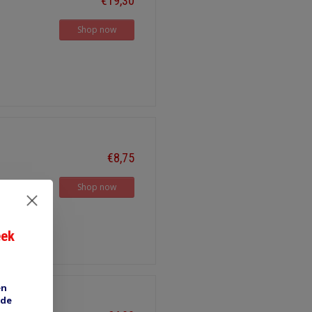
€19,30
Shop now
€8,75
Shop now
eek
en
 de