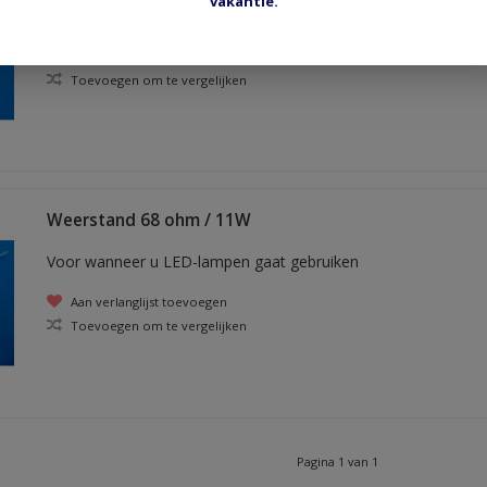
vakantie.
Voor wanneer u LED-lampen gaat gebruiken
Aan verlanglijst toevoegen
Toevoegen om te vergelijken
Weerstand 68 ohm / 11W
Voor wanneer u LED-lampen gaat gebruiken
Aan verlanglijst toevoegen
Toevoegen om te vergelijken
Pagina 1 van 1