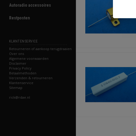
Autoradio accessoires
Restposten
KLANTENSERVICE
Retourneren of aankoop terugdraaien
Over ons
Algemene voorwaarden
Disclaimer
Privacy Policy
Betaalmethoden
Verzenden & retourneren
Klantenservice
Sitemap
rick@rdae.nl