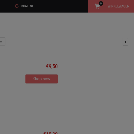
0
WINKELWAGEN
RDAE.NL
1
€9,50
Shop now