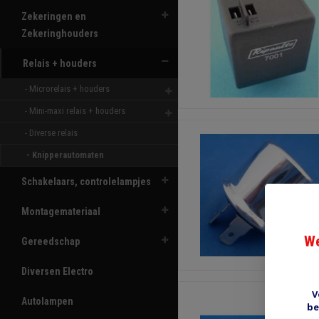
Zekeringen en
Zekeringhouders
Relais + houders
- Microrelais + houders 
- Mini-maxi relais + houders 
- Diverse relais 
- Knipperautomaten 
Schakelaars, controlelampjes
Montagemateriaal
We
Gereedschap
Diversen Electro
V
Autolampen
be