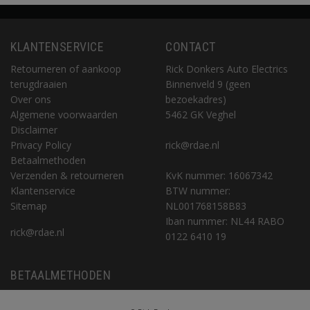
KLANTENSERVICE
CONTACT
Retourneren of aankoop
Rick Donkers Auto Electrics
terugdraaien
Binnenveld 9 (geen
Over ons
bezoekadres)
Algemene voorwaarden
5462 GK Veghel
Disclaimer
Privacy Policy
rick@rdae.nl
Betaalmethoden
Verzenden & retourneren
KvK nummer: 16067342
Klantenservice
BTW nummer:
Sitemap
NL001768158B83
Iban nummer: NL44 RABO
rick@rdae.nl
0122 6410 19
BETAALMETHODEN