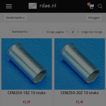
0
Toggle
navigation
Nederlands
Inloggen
Standaard
Vorige pagina
1
2
3
Volgende Vorige
CENI250-18Z 10 stuks
CENI250-20Z 10 stuks
€2,30
€2,40