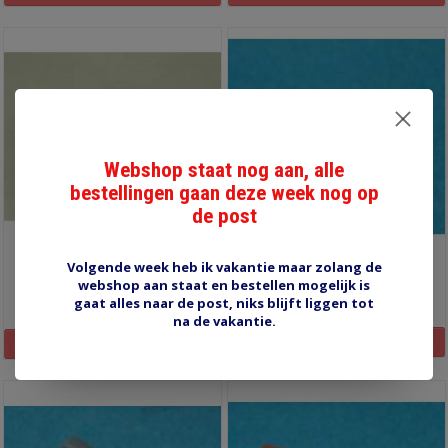
Webshop staat nog aan, alle
bestellingen gaan deze week nog op
de post
TE-0.75L lichtblauw 100
TE-1.00 rood 100 stuks
Volgende week heb ik vakantie maar zolang de
stuks
webshop aan staat en bestellen mogelijk is
€2,25
€2,25
gaat alles naar de post, niks blijft liggen tot
na de vakantie.
Informatie
Informatie